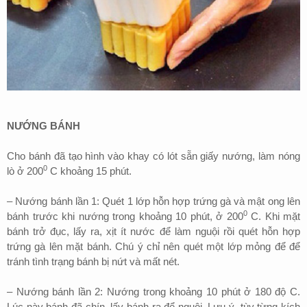
NƯỚNG BÁNH
Cho bánh đã tạo hình vào khay có lót sẵn giấy nướng, làm nóng
0
lò ở 200
C khoảng 15 phút.
– Nướng bánh lần 1: Quét 1 lớp hỗn hợp trứng gà và mật ong lên
0
bánh trước khi nướng trong khoảng 10 phút, ở 200
C. Khi mặt
bánh trở đục, lấy ra, xịt ít nước để làm nguội rồi quét hỗn hợp
trứng gà lên mặt bánh. Chú ý chỉ nên quét một lớp mỏng để để
tránh tình trạng bánh bị nứt và mất nét.
– Nướng bánh lần 2: Nướng trong khoảng 10 phút ở 180 độ C.
Lúc này bánh đã chín, lấy bánh ra để nguội. Lưu ý, tùy từng kích