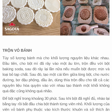
TRỘN VỎ BÁNH
Tùy số lượng bánh mà cho khối lượng nguyên liệu khác nhau.
Đầu tiên, cho bột mì đã rây vào một âu lớn, trộn đều với bột
baking soda, sau đó rây lại lần nữa nếu muốn bột được mịn và
loại bỏ tạp chất. Sau đó, tạo một cái lõm giữa lòng bột, cho nước
đường, bơ đậu phộng, dầu ăn, dùng thìa trộn đều cho tất cả các
nguyên liệu hòa quyện vào với nhau tạo thành một khối không
quá đặc cũng không quá nhão.
Để bột nghỉ trong khoảng 30 phút. Sau khi bột đã nghỉ đủ, nhào lại
bằng tay rồi bắt đầu chia bột thành từng viên nhỏ. Khối lượng của
viên vỏ bánh phụ thuộc vào kích thước khuôn và sở thích ăn