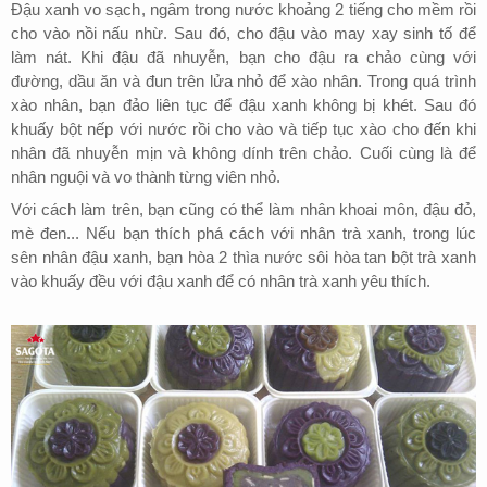
Đậu xanh vo sạch, ngâm trong nước khoảng 2 tiếng cho mềm rồi
cho vào nồi nấu nhừ. Sau đó, cho đậu vào may xay sinh tố để
làm nát. Khi đậu đã nhuyễn, bạn cho đậu ra chảo cùng với
đường, dầu ăn và đun trên lửa nhỏ để xào nhân. Trong quá trình
xào nhân, bạn đảo liên tục để đậu xanh không bị khét. Sau đó
khuấy bột nếp với nước rồi cho vào và tiếp tục xào cho đến khi
nhân đã nhuyễn mịn và không dính trên chảo. Cuối cùng là để
nhân nguội và vo thành từng viên nhỏ.
Với cách làm trên, bạn cũng có thể làm nhân khoai môn, đậu đỏ,
mè đen... Nếu bạn thích phá cách với nhân trà xanh, trong lúc
sên nhân đậu xanh, bạn hòa 2 thìa nước sôi hòa tan bột trà xanh
vào khuấy đều với đậu xanh để có nhân trà xanh yêu thích.