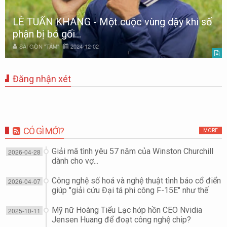
Lễ truy điệu và tiễn đưa Phó Chủ tịch Thường
trực UBND TP.HCM Lê Hòa Bình về nơi an
nghỉ cuối cùng
SÀI GÒN "TÁM"
2022-04-02
Đăng nhận xét
CÓ GÌ MỚI?
MORE
Giải mã tình yêu 57 năm của Winston Churchill
2026-04-28
dành cho vợ...
Công nghệ số hoá và nghệ thuật tình báo cổ điển
2026-04-07
giúp "giải cứu Đại tá phi công F-15E" như thế
nào?
Mỹ nữ Hoàng Tiểu Lạc hớp hồn CEO Nvidia
2025-10-11
Jensen Huang để đoạt công nghệ chip?