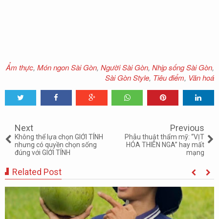
Ẩm thực
,
Món ngon Sài Gòn
,
Người Sài Gòn
,
Nhịp sống Sài Gòn
,
Sài Gòn Style
,
Tiêu điểm
,
Văn hoá
Tweet
Share
Share
Share
Share
Share
0
Next
Previous
Không thể lựa chọn GIỚI TÍNH
Phẫu thuật thẩm mỹ: “VỊT
nhưng có quyền chọn sống
HÓA THIÊN NGA” hay mất
đúng với GIỚI TÍNH
mạng
Related Post