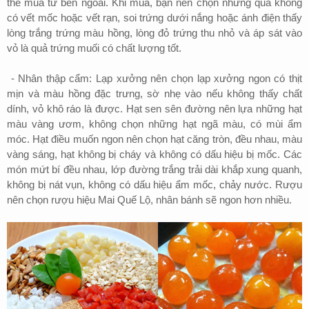
thể mua từ bên ngoài. Khi mua, bạn nên chọn những quả không
có vết mốc hoặc vết rạn, soi trứng dưới nắng hoặc ánh điện thấy
lòng trắng trứng màu hồng, lòng đỏ trứng thu nhỏ và áp sát vào
vỏ là quả trứng muối có chất lượng tốt.
-
Nhân thập cẩm: Lạp xưởng nên chọn lạp xưởng ngon có thịt
mịn và màu hồng đặc trưng, sờ nhẹ vào nếu không thấy chất
dính, vỏ khô ráo là được. Hạt sen sên đường nên lựa những hạt
màu vàng ươm, không chọn những hạt ngã màu, có mùi ẩm
móc. Hạt điều muốn ngon nên chọn hạt căng tròn, đều nhau, màu
vàng sáng, hạt không bị cháy và không có dấu hiệu bị mốc.
Các
món mứt bí đều nhau, lớp đường trắng trải dài khắp xung quanh,
không bị nát vụn, không có dấu hiệu ẩm mốc, chảy nước. Rượu
nên chọn rượu hiệu Mai Quế Lộ, nhân bánh sẽ ngon hơn nhiều.