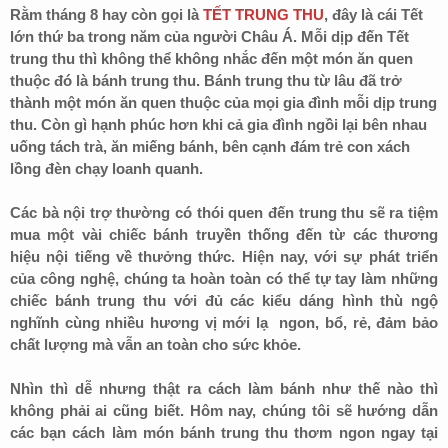
Rằm tháng 8 hay còn gọi là
TẾT TRUNG THU
, đây là cái Tết
lớn thứ ba trong năm của người Châu Á. Mỗi dịp đến Tết
trung thu thì không thể không nhắc đến một món ăn quen
thuộc đó là bánh trung thu. Bánh trung thu từ lâu đã trở
thành một món ăn quen thuộc của mọi gia đình mỗi dịp trung
thu. Còn gì hạnh phúc hơn khi cả gia đình ngồi lại bên nhau
uống tách trà, ăn miếng bánh, bên cạnh đám trẻ con xách
lồng đèn chạy loanh quanh.
Các bà nội trợ thường có thói quen đến trung thu sẽ ra tiệm
mua một vài chiếc bánh truyền thống đến từ các thương
hiệu nội tiếng về thưởng thức. Hiện nay, với sự phát triển
của công nghệ, chúng ta hoàn toàn có thể tự tay làm những
chiếc bánh trung thu với đủ các kiểu dáng hình thù ngộ
nghĩnh cùng nhiều hương vị mới lạ ngon, bổ, rẻ, đảm bảo
chất lượng mà vẫn an toàn cho sức khỏe.
Nhìn thì dễ nhưng thật ra cách làm bánh như thế nào thì
không phải ai cũng biết. Hôm nay, chúng tôi sẽ hướng dẫn
các bạn cách làm món bánh trung thu thơm ngon ngay tại