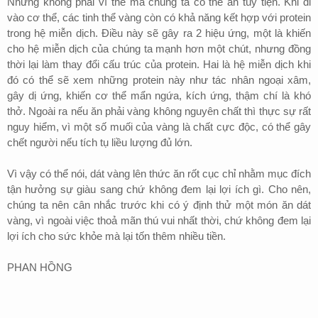
Nhưng không phải vì thế mà chúng ta có thể ăn tùy tiện. Khi đi
vào cơ thể, các tinh thể vàng còn có khả năng kết hợp với protein
trong hệ miễn dịch. Điều này sẽ gây ra 2 hiệu ứng, một là khiến
cho hệ miễn dịch của chúng ta mạnh hơn một chút, nhưng đồng
thời lại làm thay đổi cấu trúc của protein. Hai là hệ miễn dịch khi
đó có thể sẽ xem những protein này như tác nhân ngoại xâm,
gây dị ứng, khiến cơ thể mẩn ngứa, kích ứng, thậm chí là khó
thở. Ngoài ra nếu ăn phải vàng không nguyên chất thì thực sự rất
nguy hiểm, vì một số muối của vàng là chất cực độc, có thể gây
chết người nếu tích tụ liều lượng đủ lớn.
Vì vậy có thể nói, dát vàng lên thức ăn rốt cục chỉ nhằm mục đích
tận hưởng sự giàu sang chứ không đem lại lợi ích gì. Cho nên,
chúng ta nên cân nhắc trước khi có ý định thử một món ăn dát
vàng, vì ngoài việc thoả mãn thú vui nhất thời, chứ không đem lại
lợi ích cho sức khỏe mà lại tốn thêm nhiều tiền.
PHAN HỒNG