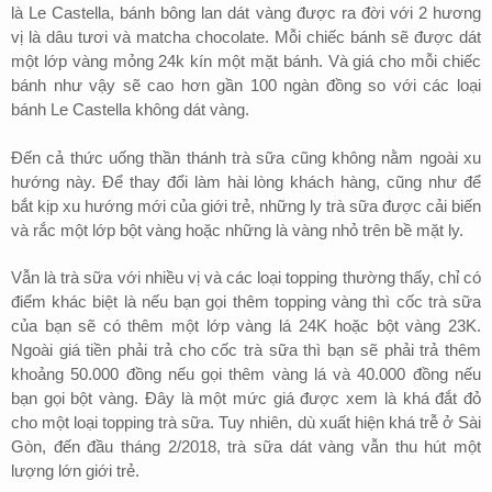
là Le Castella, bánh bông lan dát vàng được ra đời với 2 hương
vị là dâu tươi và matcha chocolate. Mỗi chiếc bánh sẽ được dát
một lớp vàng mỏng 24k kín một mặt bánh. Và giá cho mỗi chiếc
bánh như vậy sẽ cao hơn gần 100 ngàn đồng so với các loại
bánh Le Castella không dát vàng.
Đến cả thức uống thần thánh trà sữa cũng không nằm ngoài xu
hướng này. Để thay đổi làm hài lòng khách hàng, cũng như để
bắt kịp xu hướng mới của giới trẻ, những ly trà sữa được cải biến
và rắc một lớp bột vàng hoặc những là vàng nhỏ trên bề mặt ly.
Vẫn là trà sữa với nhiều vị và các loại topping thường thấy, chỉ có
điểm khác biệt là nếu bạn gọi thêm topping vàng thì cốc trà sữa
của bạn sẽ có thêm một lớp vàng lá 24K hoặc bột vàng 23K.
Ngoài giá tiền phải trả cho cốc trà sữa thì bạn sẽ phải trả thêm
khoảng 50.000 đồng nếu gọi thêm vàng lá và 40.000 đồng nếu
bạn gọi bột vàng. Đây là một mức giá được xem là khá đắt đỏ
cho một loại topping trà sữa. Tuy nhiên, dù xuất hiện khá trễ ở Sài
Gòn, đến đầu tháng 2/2018, trà sữa dát vàng vẫn thu hút một
lượng lớn giới trẻ.