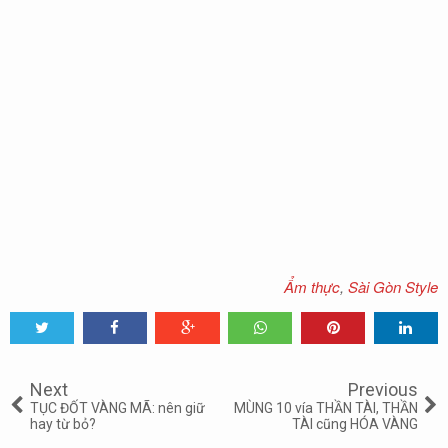
Ẩm thực
,
Sài Gòn Style
Tweet
Share
Share
Share
Share
Share
0
Next
Previous
TỤC ĐỐT VÀNG MÃ: nên giữ
MÙNG 10 vía THẦN TÀI, THẦN
hay từ bỏ?
TÀI cũng HÓA VÀNG