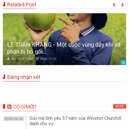
Related Post
LÊ TUẤN KHANG - Một cuộc vùng dậy khi số
phận bị bó gối...
SÀI GÒN "TÁM"
2024-12-02
Đăng nhận xét
CÓ GÌ MỚI?
MORE
Giải mã tình yêu 57 năm của Winston Churchill
2026-04-28
dành cho vợ...