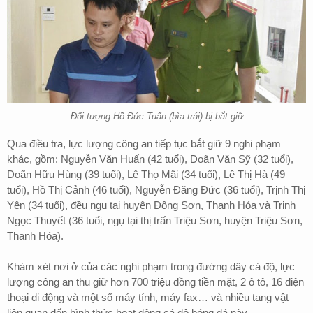
Đối tượng Hồ Đức Tuấn (bìa trái) bị bắt giữ
Qua điều tra, lực lượng công an tiếp tục bắt giữ 9 nghi phạm
khác, gồm: Nguyễn Văn Huấn (42 tuổi), Doãn Văn Sỹ (32 tuổi),
Doãn Hữu Hùng (39 tuổi), Lê Thọ Mãi (34 tuổi), Lê Thị Hà (49
tuổi), Hồ Thị Cảnh (46 tuổi), Nguyễn Đăng Đức (36 tuổi), Trịnh Thị
Yên (34 tuổi), đều ngụ tại huyện Đông Sơn, Thanh Hóa và Trịnh
Ngọc Thuyết (36 tuổi, ngụ tại thị trấn Triệu Sơn, huyện Triệu Sơn,
Thanh Hóa).
Khám xét nơi ở của các nghi phạm trong đường dây cá độ, lực
lượng công an thu giữ hơn 700 triệu đồng tiền mặt, 2 ô tô, 16 điện
thoại di động và một số máy tính, máy fax… và nhiều tang vật
liên quan đến hình thức hoạt động cá độ bóng đá này.