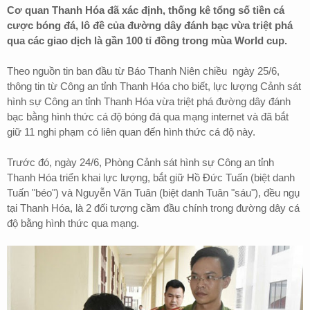
Cơ quan Thanh Hóa đã xác định, thống kê tổng số tiền cá
cược bóng đá, lô đề của đường dây đánh bạc vừa triệt phá
qua các giao dịch là gần 100 tỉ đồng trong mùa World cup.
Theo nguồn tin ban đầu từ Báo Thanh Niên chiều ngày 25/6,
thông tin từ Công an tỉnh Thanh Hóa cho biết, lực lượng Cảnh sát
hình sự Công an tỉnh Thanh Hóa vừa triệt phá đường dây đánh
bạc bằng hình thức cá độ bóng đá qua mạng internet và đã bắt
giữ 11 nghi phạm có liên quan đến hình thức cá độ này.
Trước đó, ngày 24/6, Phòng Cảnh sát hình sự Công an tỉnh
Thanh Hóa triển khai lực lượng, bắt giữ Hồ Đức Tuấn (biệt danh
Tuấn "béo") và Nguyễn Văn Tuân (biệt danh Tuân "sáu"), đều ngụ
tại Thanh Hóa, là 2 đối tượng cầm đầu chính trong đường dây cá
độ bằng hình thức qua mạng.