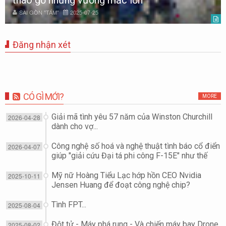
tháo gỡ những vướng mắc lớn
SÀI GÒN "TÁM"
2025-07-25
Đăng nhận xét
CÓ GÌ MỚI?
MORE
Giải mã tình yêu 57 năm của Winston Churchill
2026-04-28
dành cho vợ...
Công nghệ số hoá và nghệ thuật tình báo cổ điển
2026-04-07
giúp "giải cứu Đại tá phi công F-15E" như thế
nào?
Mỹ nữ Hoàng Tiểu Lạc hớp hồn CEO Nvidia
2025-10-11
Jensen Huang để đoạt công nghệ chip?
Tình FPT...
2025-08-04
Đột tử - Máy phá rung - Và chiến máy bay Drone
2025-08-02