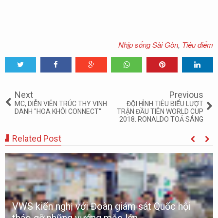
Nhịp sống Sài Gòn
,
Tiêu điểm
Tweet
Share
Share
Share
Share
Share
0
Next
Previous
MC, DIỄN VIÊN TRÚC THY VINH
ĐỘI HÌNH TIÊU BIỂU LƯỢT
DANH "HOA KHÔI CONNECT"
TRẬN ĐẦU TIÊN WORLD CUP
2018: RONALDO TOẢ SÁNG
Related Post
VWS kiến nghị với Đoàn giám sát Quốc hội