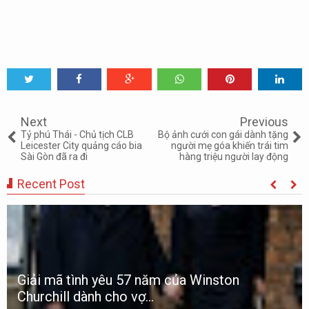
Tweet
Share
Share
Share
Share
Share
0
Next
Previous
Tỷ phú Thái - Chủ tịch CLB
Bộ ảnh cưới con gái dành tặng
Leicester City quảng cáo bia
người mẹ góa khiến trái tim
Sài Gòn đã ra đi
hàng triệu người lay động
Recent Post
Giải mã tình yêu 57 năm của Winston
Churchill dành cho vợ...