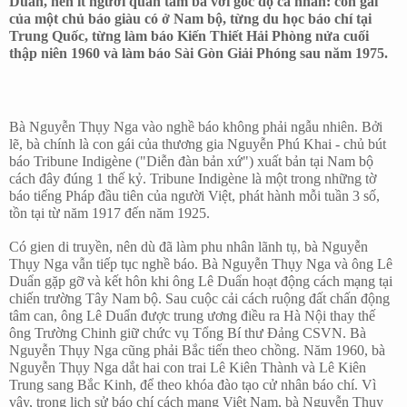
Duẩn, nên ít người quan tâm bà với góc độ cá nhân: con gái
của một chủ báo giàu có ở Nam bộ, từng du học báo chí tại
Trung Quốc, từng làm báo Kiến Thiết Hải Phòng nửa cuối
thập niên 1960 và làm báo Sài Gòn Giải Phóng sau năm 1975.
Bà Nguyễn Thụy Nga vào nghề báo không phải ngẫu nhiên. Bởi
lẽ, bà chính là con gái của thương gia Nguyễn Phú Khai - chủ bút
báo Tribune Indigène ("Diễn đàn bản xứ") xuất bản tại Nam bộ
cách đây đúng 1 thế kỷ. Tribune Indigène là một trong những tờ
báo tiếng Pháp đầu tiên của người Việt, phát hành mỗi tuần 3 số,
tồn tại từ năm 1917 đến năm 1925.
Có gien di truyền, nên dù đã làm phu nhân lãnh tụ, bà Nguyễn
Thụy Nga vẫn tiếp tục nghề báo. Bà Nguyễn Thụy Nga và ông Lê
Duẩn gặp gỡ và kết hôn khi ông Lê Duẩn hoạt động cách mạng tại
chiến trường Tây Nam bộ. Sau cuộc cải cách ruộng đất chấn động
tâm can, ông Lê Duẩn được trung ương điều ra Hà Nội thay thế
ông Trường Chinh giữ chức vụ Tổng Bí thư Đảng CSVN. Bà
Nguyễn Thụy Nga cũng phải Bắc tiến theo chồng. Năm 1960, bà
Nguyễn Thụy Nga dắt hai con trai Lê Kiên Thành và Lê Kiên
Trung sang Bắc Kinh, để theo khóa đào tạo cử nhân báo chí. Vì
vậy, trong lịch sử báo chí cách mạng Việt Nam, bà Nguyễn Thụy