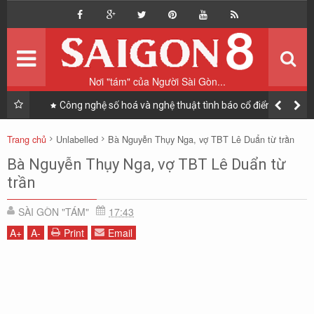
Home
Trang chủ
Du lịch
Vi vu
Nơi "tám" của Người Sài Gòn...
Ẩm thực
Ăn & Uống
nh cho
Công nghệ số hoá và nghệ thuật tình báo cổ điển giúp
"giải cứu Đại tá phi công F-15E" như thế nào?
Sài Gòn Style
Phong cách sống
Trang chủ
Unlabelled
Bà Nguyễn Thụy Nga, vợ TBT Lê Duẩn từ trần
Nhịp sống Sài Gòn
Tin tức
Bà Nguyễn Thụy Nga, vợ TBT Lê Duẩn từ
trần
Tản mạn
Blog
SÀI GÒN "TÁM"
17:43
A
+
A
-
Print
Email