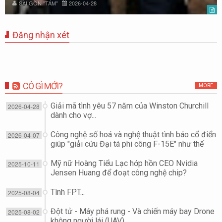
SÀI GÒN "TÁM"
2026-04-28
Đăng nhận xét
CÓ GÌ MỚI?
MORE
Giải mã tình yêu 57 năm của Winston Churchill
2026-04-28
dành cho vợ...
Công nghệ số hoá và nghệ thuật tình báo cổ điển
2026-04-07
giúp "giải cứu Đại tá phi công F-15E" như thế
nào?
Mỹ nữ Hoàng Tiểu Lạc hớp hồn CEO Nvidia
2025-10-11
Jensen Huang để đoạt công nghệ chip?
Tình FPT...
2025-08-04
Đột tử - Máy phá rung - Và chiến máy bay Drone
2025-08-02
không người lái (UAV)