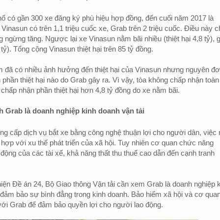
ố có gần 300 xe đăng ký phù hiệu hợp đồng, đến cuối năm 2017 là
Vinasun có trên 1,1 triệu cuốc xe, Grab trên 2 triệu cuốc. Điều này c
 ngừng tăng. Ngược lại xe Vinasun nằm bãi nhiều (thiệt hại 4,8 tỷ), 
tỷ). Tổng cộng Vinasun thiệt hại trên 85 tỷ đồng.
m đã có nhiều ảnh hưởng đến thiệt hại của Vinasun nhưng nguyên đ
 phần thiệt hại nào do Grab gây ra. Vì vậy, tòa không chấp nhận toàn
 chấp nhận phần thiệt hại hơn 4,8 tỷ đồng do xe nằm bãi.
h Grab là doanh nghiệp kinh doanh vận tải
g cấp dịch vụ bắt xe bằng công nghệ thuận lợi cho người dân, việc
hợp với xu thế phát triển của xã hội. Tuy nhiên cơ quan chức năng
động của các tài xế, khả năng thất thu thuế cao dẫn đến cạnh tranh
 hiện Đề án 24, Bộ Giao thông Vận tải cần xem Grab là doanh nghiệp 
, đảm bảo sự bình đẳng trong kinh doanh. Bảo hiểm xã hội và cơ qua
ới Grab để đảm bảo quyền lợi cho người lao động.