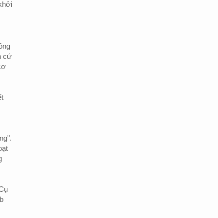
khởi
hông
n cứ
cơ
ết
ng".
oạt
g
 Cụ
ab