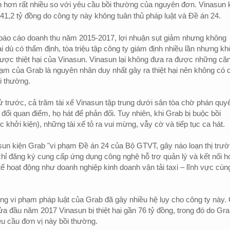
lớn hơn rất nhiều so với yêu cầu bồi thường của nguyên đơn. Vinasun 
41,2 tỷ đồng do công ty này không tuân thủ pháp luật và Đề án 24.
áo cáo doanh thu năm 2015-2017, lợi nhuận sụt giảm nhưng không
 dù có thẩm định, tòa triệu tập công ty giám định nhiều lần nhưng k
được thiệt hại của Vinasun. Vinasun lại không đưa ra được những că
ạm của Grab là nguyên nhân duy nhất gây ra thiệt hại nên không có 
i thường.
trước, cả trăm tài xế Vinasun tập trung dưới sân tòa chờ phán quy
ổi quan điểm, họ hát để phản đối. Tuy nhiên, khi Grab bị buộc bồi
hởi kiện), những tài xế tỏ ra vui mừng, vẫy cờ và tiếp tục ca hát.
un kiện Grab "vi phạm Đề án 24 của Bộ GTVT, gây náo loạn thị trườ
ỉ đăng ký cung cấp ứng dụng công nghệ hỗ trợ quản lý và kết nối h
tế hoạt động như doanh nghiệp kinh doanh vận tải taxi – lĩnh vực cùn
ng vi phạm pháp luật của Grab đã gây nhiều hệ lụy cho công ty này.
ửa đầu năm 2017 Vinasun bị thiệt hại gần 76 tỷ đồng, trong đó do Gr
êu cầu đơn vị này bồi thường.