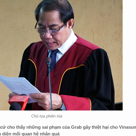
Chủ tọa phiên tòa
cứ cho thấy những sai phạm của Grab gây thiệt hại cho Vinasu
 diện mối quan hệ nhân quả