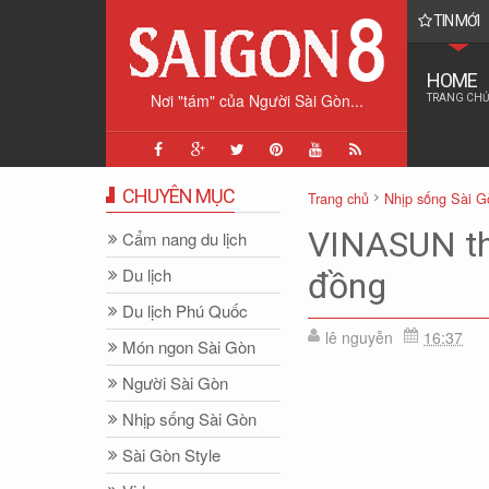
TIN MỚI
tình báo cổ điển giúp "giải cứu Đại tá phi công F-15E" như thế nào?
HOME
Nơi "tám" của Người Sài Gòn...
TRANG CHỦ
CHUYÊN MỤC
Trang chủ
Nhịp sống Sài G
VINASUN thắ
Cẩm nang du lịch
Du lịch
đồng
Du lịch Phú Quốc
lê nguyễn
16:37
Món ngon Sài Gòn
Người Sài Gòn
Nhịp sống Sài Gòn
Sài Gòn Style