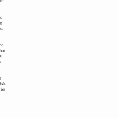
ới
ác
ng
ạt
ng
hải
hù
y
ề
khẩu
cầu