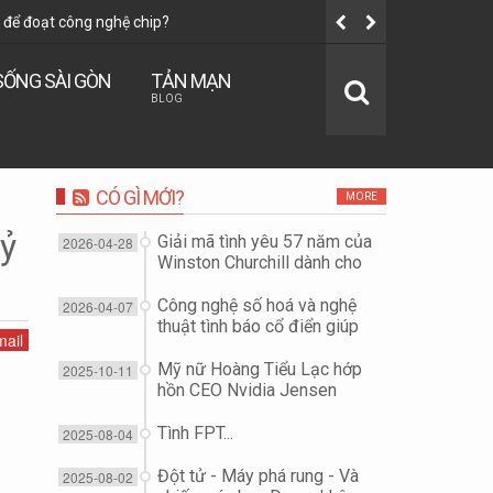
để đoạt công nghệ chip?
Tình FPT...
SỐNG SÀI GÒN
TẢN MẠN
BLOG
CÓ GÌ MỚI?
MORE
tỷ
Giải mã tình yêu 57 năm của
2026-04-28
Winston Churchill dành cho
vợ...
Công nghệ số hoá và nghệ
2026-04-07
thuật tình báo cổ điển giúp
ail
"giải cứu Đại tá phi công F-
15E" như thế nào?
Mỹ nữ Hoàng Tiểu Lạc hớp
2025-10-11
hồn CEO Nvidia Jensen
Huang để đoạt công nghệ
chip?
Tình FPT...
2025-08-04
Đột tử - Máy phá rung - Và
2025-08-02