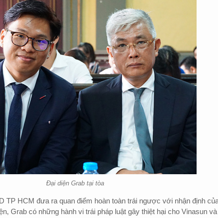
Đại diện Grab tại tòa
D TP HCM đưa ra quan điểm hoàn toàn trái ngược với nhận định củ
n, Grab có những hành vi trái pháp luật gây thiệt hại cho Vinasun và