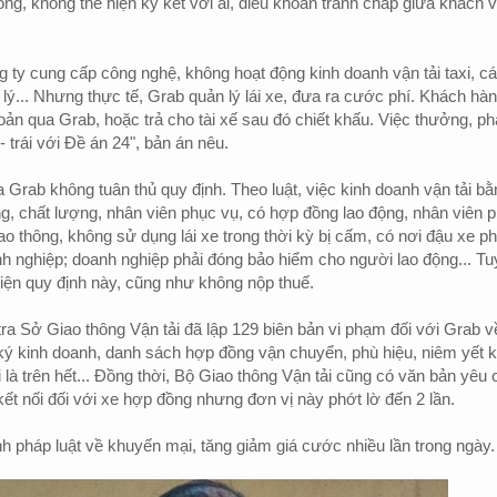
ng, không thể hiện ký kết với ai, điều khoản tranh chấp giữa khách v
g ty cung cấp công nghệ, không hoạt động kinh doanh vận tải taxi, c
 lý... Nhưng thực tế, Grab quản lý lái xe, đưa ra cước phí. Khách hà
ản qua Grab, hoặc trả cho tài xế sau đó chiết khấu. Việc thưởng, ph
- trái với Đề án 24", bản án nêu.
 Grab không tuân thủ quy định. Theo luật, việc kinh doanh vận tải bằ
g, chất lượng, nhân viên phục vụ, có hợp đồng lao động, nhân viên p
o thông, không sử dụng lái xe trong thời kỳ bị cấm, có nơi đậu xe p
 nghiệp; doanh nghiệp phải đóng bảo hiểm cho người lao động... Tu
iện quy định này, cũng như không nộp thuế.
ra Sở Giao thông Vận tải đã lập 129 biên bản vi phạm đối với Grab v
ký kinh doanh, danh sách hợp đồng vận chuyển, phù hiệu, niêm yết 
là trên hết... Đồng thời, Bộ Giao thông Vận tải cũng có văn bản yêu 
ết nối đối với xe hợp đồng nhưng đơn vị này phớt lờ đến 2 lần.
h pháp luật về khuyến mại, tăng giảm giá cước nhiều lần trong ngày.