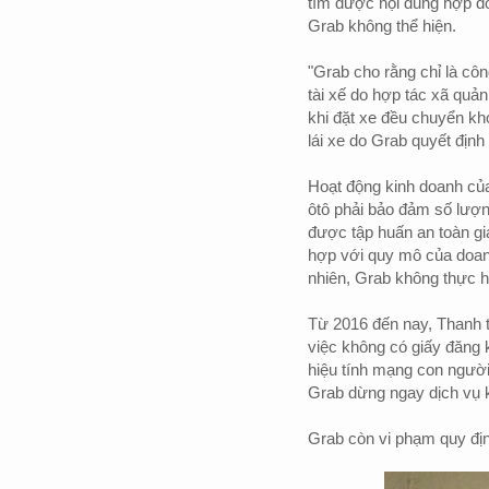
tìm được nội dung hợp đồ
Grab không thể hiện.
"Grab cho rằng chỉ là côn
tài xế do hợp tác xã quản
khi đặt xe đều chuyển kho
lái xe do Grab quyết định 
Hoạt động kinh doanh của
ôtô phải bảo đảm số lượn
được tập huấn an toàn gia
hợp với quy mô của doanh
nhiên, Grab không thực h
Từ 2016 đến nay, Thanh t
việc không có giấy đăng 
hiệu tính mạng con người 
Grab dừng ngay dịch vụ k
Grab còn vi phạm quy địn