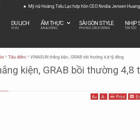
Mỹ nữ Hoàng Tiểu Lạc hớp hồn CEO Nvidia Jensen Huang 
DU LỊCH
ẨM THỰC
SÀI GÒN STYLE
NHỊP 
VI VU
ĂN & UỐNG
PHONG CÁCH SỐNG
TIN TỨC
òn
Tiêu điểm
VINASUN thắng kiện, GRAB bồi thường 4,8 tỷ đồng
ng kiện, GRAB bồi thường 4,8 
A
+
A
-
Print
Em