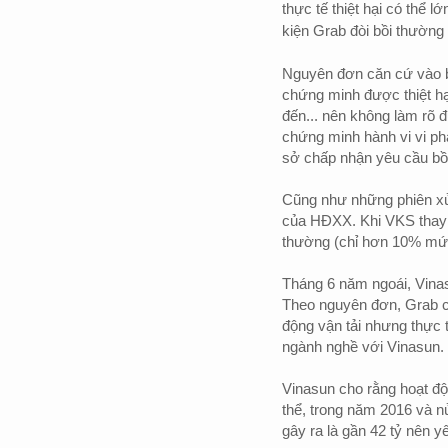
thực tế thiệt hại có thể 
kiện Grab đòi bồi thường 
Nguyên đơn căn cứ vào b
chứng minh được thiệt hại
đến... nên không làm rõ 
chứng minh hành vi vi ph
sở chấp nhận yêu cầu bồ
Cũng như những phiên xử 
của HĐXX. Khi VKS thay đ
thường (chỉ hơn 10% mức k
Tháng 6 năm ngoái, Vinas
Theo nguyên đơn, Grab ch
động vận tải nhưng thực 
ngành nghề với Vinasun.
Vinasun cho rằng hoạt độ
thể, trong năm 2016 và n
gây ra là gần 42 tỷ nên y