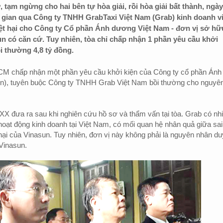
, tạm ngừng cho hai bên tự hòa giải, rồi hòa giải bất thành, ngày
 gian qua Công ty TNHH GrabTaxi Việt Nam (Grab) kinh doanh v
iệt hại cho Công ty Cổ phần Ánh dương Việt Nam - đơn vị sở hữ
n có căn cứ. Tuy nhiên, tòa chỉ chấp nhận 1 phần yêu cầu khởi
i thường 4,8 tỷ đồng.
M chấp nhận một phần yêu cầu khởi kiện của Công ty cổ phần Ánh
n), tuyên buộc Công ty TNHH Grab Việt Nam bồi thường cho nguyê
X đưa ra sau khi nghiên cứu hồ sơ và thẩm vấn tại tòa. Grab có nh
 hoạt động kinh doanh tại Việt Nam, có mối quan hệ nhân quả giữa sai
hại của Vinasun. Tuy nhiên, đơn vị này không phải là nguyên nhân du
 Vinasun.