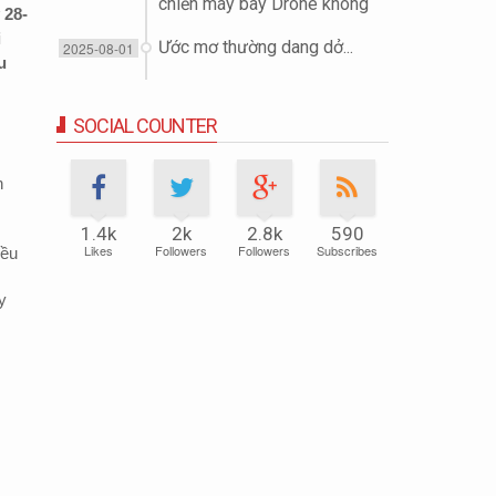
chiến máy bay Drone không
 28-
người lái (UAV)
i
Ước mơ thường dang dở...
2025-08-01
u
SOCIAL COUNTER
n
1.4k
2k
2.8k
590
Likes
Followers
Followers
Subscribes
iều
y