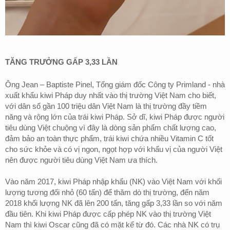
TĂNG TRƯỞNG GẤP 3,33 LẦN
Ông Jean – Baptiste Pinel, Tổng giám đốc Công ty Primland - nhà
xuất khẩu kiwi Pháp duy nhất vào thị trường Việt Nam cho biết,
với dân số gần 100 triệu dân Việt Nam là thị trường đầy tiềm
năng và rộng lớn của trái kiwi Pháp. Sở dĩ, kiwi Pháp được người
tiêu dùng Việt chuộng vì đây là dòng sản phẩm chất lượng cao,
đảm bảo an toàn thực phẩm, trái kiwi chứa nhiều Vitamin C tốt
cho sức khỏe và có vị ngon, ngọt hợp với khẩu vị của người Việt
nên được người tiêu dùng Việt Nam ưa thích.
Vào năm 2017, kiwi Pháp nhập khẩu (NK) vào Việt Nam với khối
lượng tương đối nhỏ (60 tấn) để thăm dò thị trường, đến năm
2018 khối lượng NK đã lên 200 tấn, tăng gấp 3,33 lần so với năm
đầu tiên. Khi kiwi Pháp được cấp phép NK vào thị trường Việt
Nam thì kiwi Oscar cũng đã có mặt kể từ đó. Các nhà NK có trụ