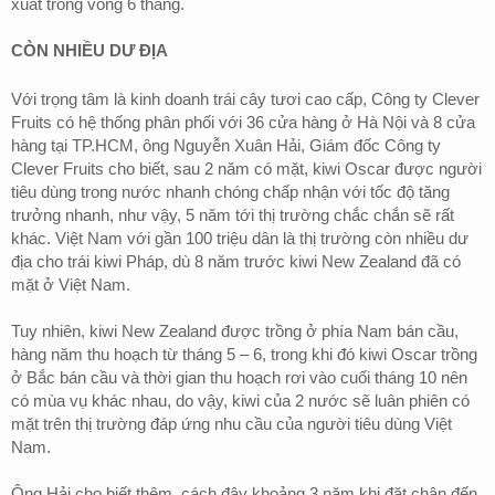
xuất trong vòng 6 tháng.
CÒN NHIỀU DƯ ĐỊA
Với trọng tâm là kinh doanh trái cây tươi cao cấp, Công ty Clever
Fruits có hệ thống phân phối với 36 cửa hàng ở Hà Nội và 8 cửa
hàng tại TP.HCM, ông Nguyễn Xuân Hải, Giám đốc Công ty
Clever Fruits cho biết, sau 2 năm có mặt, kiwi Oscar được người
tiêu dùng trong nước nhanh chóng chấp nhận với tốc độ tăng
trưởng nhanh, như vậy, 5 năm tới thị trường chắc chắn sẽ rất
khác. Việt Nam với gần 100 triệu dân là thị trường còn nhiều dư
địa cho trái kiwi Pháp, dù 8 năm trước kiwi New Zealand đã có
mặt ở Việt Nam.
Tuy nhiên, kiwi New Zealand được trồng ở phía Nam bán cầu,
hàng năm thu hoạch từ tháng 5 – 6, trong khi đó kiwi Oscar trồng
ở Bắc bán cầu và thời gian thu hoạch rơi vào cuối tháng 10 nên
có mùa vụ khác nhau, do vậy, kiwi của 2 nước sẽ luân phiên có
mặt trên thị trường đáp ứng nhu cầu của người tiêu dùng Việt
Nam.
Ông Hải cho biết thêm, cách đây khoảng 3 năm khi đặt chân đến