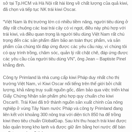
sở tại Tp.HCM và Hà Nội rất hài lòng về chất lượng của quả kiwi,
đã chọn và tiếp tục NK trái kiwi Oscar.
“Việt Nam là thị trường lớn có nhiều tiềm năng, người tiêu dùng ở
đây rất chuộng các loại trái cây có vị ngọt, điều này phù hợp với
trái kiwi, và điều quan trọng là người tiêu dùng Việt Nam rất chú
trọng đến các sản phẩm đảm bảo an toàn thực phẩm, và sản
phẩm của chúng tôi đáp ứng được các yêu cầu này, vì chúng tôi
có quy trình trồng, chăm sóc, quản lý rất chặt chẽ, đáp ứng được
các yêu cầu của người tiêu dùng VN”, ông Jean – Baptiste Pinel
khẳng định.
Công ty Primland là nhà cung cấp kiwi Pháp duy nhất cho thị
trường Việt Nam, vì Kiwi Oscar nổi tiếng trên thế giới bởi chất
lượng, khả năng truy suất nguồn gốc, đảm bảo qua việc triển khai
Giấy Chứng Nhận sản phẩm phù hợp quy chuẩn cho kiwi
Oscar®. Trái Kiwi đã trở thành nguồn sản xuất chính của nông
nghiệp ở vùng Tây Nam nước Pháp và công ty Primland đang
liên kết với khoảng 300 nông trại với diện tích 850 ha để trồng
kiwi theo tiêu chuẩn GlobalGap. Sau khi thu hoạch trái kiwi được
bảo quản trong kho lạnh và được giữ ẩm bằng hơi nước để bán