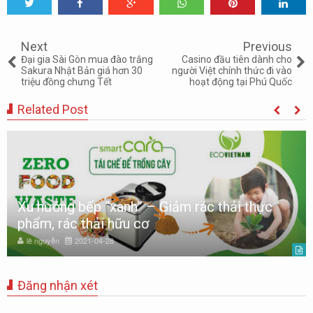
Tweet
Share
Share
Share
Share
Share
0
Next
Previous
Đại gia Sài Gòn mua đào trắng
Casino đầu tiên dành cho
Sakura Nhật Bản giá hơn 30
người Việt chính thức đi vào
triệu đồng chưng Tết
hoạt động tại Phú Quốc
Related Post
Xu hướng bếp “xanh” – Giảm rác thải thực
phẩm, rác thải hữu cơ
lê nguyễn
2021-04-28
Đăng nhận xét