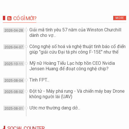
CÓ GÌ MỚI?
MORE
Giải mã tình yêu 57 năm của Winston Churchill
2026-04-28
dành cho vợ...
Công nghệ số hoá và nghệ thuật tình báo cổ điển
2026-04-07
giúp "giải cứu Đại tá phi công F-15E" như thế
nào?
Mỹ nữ Hoàng Tiểu Lạc hớp hồn CEO Nvidia
2025-10-11
Jensen Huang để đoạt công nghệ chip?
Tình FPT...
2025-08-04
Đột tử - Máy phá rung - Và chiến máy bay Drone
2025-08-02
không người lái (UAV)
Ước mơ thường dang dở...
2025-08-01
SOCIAL COUNTER