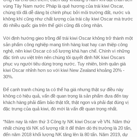
vùng Tây Nam nước Pháp là quê hương của trái kiwi Oscar,
chúng tôi đã dễ dàng bị chinh phục bởi môi trường đất, nước và
không khí cũng như chất lượng của trái cây kiwi Oscar mà trước
đó nhiều quốc gia trên thế giới cũng đã công nhận.
Với định hướng gieo trồng để trái kiwi Oscar không trở thành một
sản phẩm công nghiệp mang tính hàng loạt hay can thiệp công
nghệ, nên kiwi Oscar có số lượng khá hạn chế. Chính vì những
đặc tính ưu việt trên nên chúng tôi quyết định NK kiwi Oscars
phục vụ người tiêu dùng trong nước. Tuy nhiên, bình quân giá
kiwi Oscar nhỉnh hơn so với kiwi New Zealand khoảng 20% -
30%.
Để cạnh tranh chúng ta có thể hạ giá nhưng thật sự điều này
không có hiệu quả, vấn đề quan trọng là sản phẩm đưa đến tay
khách hàng phải đảm bảo thật tốt, thật ngon và phải đạt đúng vị
đặc trưng của quả kiwi, đó mới là vấn đề quan trọng nhất.
“Năm nay là năm thứ 3 Công ty NK kiwi Oscar về VN. Năm thứ
nhất chúng tôi NK số lượng rất ít để thăm dò thị trường là 20 tấn,
đến năm 2018 khối lượng NK tăng lên là 80 tấn. Năm 2019, dự