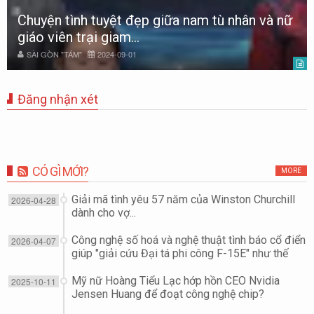
Chuyện tình tuyệt đẹp giữa nam tù nhân và nữ
giáo viên trại giam...
SÀI GÒN "TÁM"
2024-09-01
Đăng nhận xét
CÓ GÌ MỚI?
MORE
Giải mã tình yêu 57 năm của Winston Churchill
2026-04-28
dành cho vợ...
Công nghệ số hoá và nghệ thuật tình báo cổ điển
2026-04-07
giúp "giải cứu Đại tá phi công F-15E" như thế
nào?
Mỹ nữ Hoàng Tiểu Lạc hớp hồn CEO Nvidia
2025-10-11
Jensen Huang để đoạt công nghệ chip?