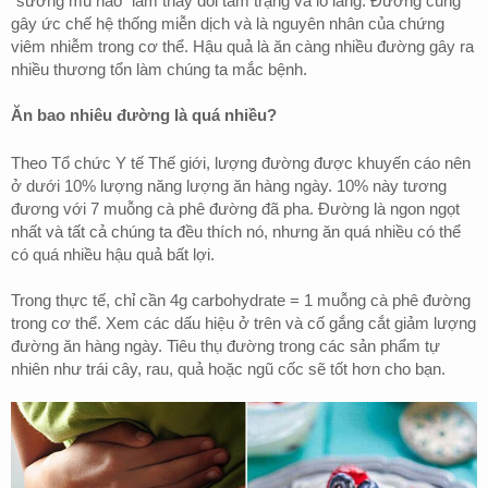
"sương mù não" làm thay đổi tâm trạng và lo lắng. Đường cũng
gây ức chế hệ thống miễn dịch và là nguyên nhân của chứng
viêm nhiễm trong cơ thể. Hậu quả là ăn càng nhiều đường gây ra
nhiều thương tổn làm chúng ta mắc bệnh.
Ăn bao nhiêu đường là quá nhiều?
Theo Tổ chức Y tế Thế giới, lượng đường được khuyến cáo nên
ở dưới 10% lượng năng lượng ăn hàng ngày. 10% này tương
đương với 7 muỗng cà phê đường đã pha. Đường là ngon ngọt
nhất và tất cả chúng ta đều thích nó, nhưng ăn quá nhiều có thể
có quá nhiều hậu quả bất lợi.
Trong thực tế, chỉ cần 4g carbohydrate = 1 muỗng cà phê đường
trong cơ thể. Xem các dấu hiệu ở trên và cố gắng cắt giảm lượng
đường ăn hàng ngày. Tiêu thụ đường trong các sản phẩm tự
nhiên như trái cây, rau, quả hoặc ngũ cốc sẽ tốt hơn cho bạn.