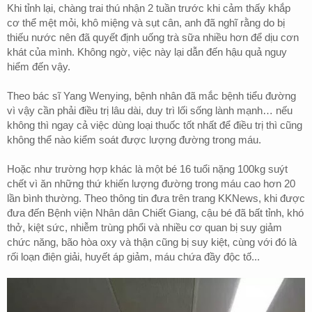
Khi tỉnh lại, chàng trai thú nhận 2 tuần trước khi cảm thấy khắp
cơ thể mệt mỏi, khô miệng và sụt cân, anh đã nghĩ rằng do bị
thiếu nước nên đã quyết định uống trà sữa nhiều hơn để dịu cơn
khát của mình. Không ngờ, việc này lại dẫn đến hậu quả nguy
hiểm đến vậy.
Theo bác sĩ Yang Wenying, bệnh nhân đã mắc bệnh tiểu đường
vì vậy cần phải điều trị lâu dài, duy trì lối sống lành mạnh… nếu
không thì ngay cả việc dùng loại thuốc tốt nhất để điều trị thì cũng
không thể nào kiểm soát được lượng đường trong máu.
Hoặc như trường hợp khác là một bé 16 tuổi nặng 100kg suýt
chết vì ăn những thứ khiến lượng đường trong máu cao hơn 20
lần bình thường. Theo thông tin đưa trên trang KKNews, khi được
đưa đến Bệnh viện Nhân dân Chiết Giang, cậu bé đã bất tỉnh, khó
thở, kiệt sức, nhiễm trùng phổi và nhiều cơ quan bị suy giảm
chức năng, bão hòa oxy và thận cũng bị suy kiệt, cùng với đó là
rối loạn điện giải, huyết áp giảm, máu chứa đầy độc tố...