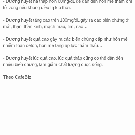
- Đường huyết hạ thấp hơn 60mg/dL dễ dẫn đến hôn mê thậm chí
tử vong nếu không điều trị kịp thời.
- Đường huyết tăng cao trên 180mg/dL gây ra các biến chứng ở
mắt, thận, thần kinh, mạch máu, tim, não…
- Đường huyết quá cao gây ra các biến chứng cấp như hôn mê
nhiễm toan ceton, hôn mê tăng áp lực thẩm thấu…
- Đường huyết lúc quá cao, lúc quá thấp cũng có thể dẫn đến
nhiều biến chứng, làm giảm chất lượng cuộc sống.
Theo CafeBiz