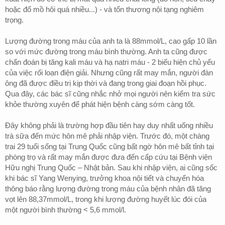
hoặc đổ mồ hôi quá nhiều...) - và tổn thương nội tạng nghiêm
trọng.
Lượng đường trong máu của anh ta là 88mmol/L, cao gấp 10 lần
so với mức đường trong máu bình thường. Anh ta cũng được
chẩn đoán bị tăng kali máu và hạ natri máu - 2 biểu hiện chủ yếu
của việc rối loạn điện giải. Nhưng cũng rất may mắn, người đàn
ông đã được điều trị kịp thời và đang trong giai đoạn hồi phục.
Qua đây, các bác sĩ cũng nhắc nhở mọi người nên kiểm tra sức
khỏe thường xuyên để phát hiện bệnh càng sớm càng tốt.
Đây không phải là trường hợp đầu tiên hay duy nhất uống nhiều
trà sữa đến mức hôn mê phải nhập viện. Trước đó, một chàng
trai 29 tuổi sống tại Trung Quốc cũng bất ngờ hôn mê bất tỉnh tại
phòng trọ và rất may mắn được đưa đến cấp cứu tại Bệnh viện
Hữu nghị Trung Quốc – Nhật bản. Sau khi nhập viện, ai cũng sốc
khi bác sĩ Yang Wenying, trưởng khoa nội tiết và chuyển hóa
thông báo rằng lượng đường trong máu của bệnh nhân đã tăng
vọt lên 88,37mmol/L, trong khi lượng đường huyết lúc đói của
một người bình thường < 5,6 mmol/l.