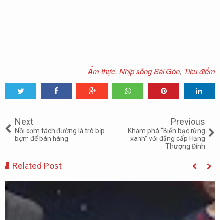
Ẩm thực
,
Nhịp sống Sài Gòn
,
Tiêu điểm
Tweet
Share
Share
Share
Share
Share
0
Next
Previous
Nồi cơm tách đường là trò bịp
Khám phá “Biển bạc rừng
bợm để bán hàng
xanh” với đẳng cấp Hạng
Thượng Đỉnh
Related Post