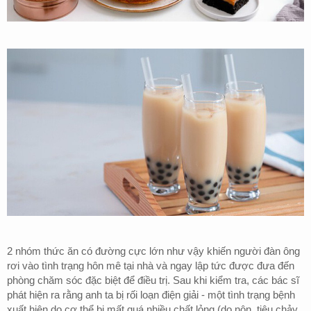
2 nhóm thức ăn có đường cực lớn như vậy khiến người đàn ông
rơi vào tình trạng hôn mê tại nhà và ngay lập tức được đưa đến
phòng chăm sóc đặc biệt để điều trị. Sau khi kiểm tra, các bác sĩ
phát hiện ra rằng anh ta bị rối loạn điện giải - một tình trạng bệnh
xuất hiện do cơ thể bị mất quá nhiều chất lỏng (do nôn, tiêu chảy