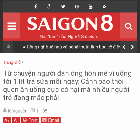
Home
Trang chủ
Du lịch
Vi vu
Nơi "tám" của Người Sài Gòn...
Ẩm thực
Ăn & Uống
nh cho
Công nghệ số hoá và nghệ thuật tình báo cổ điển giúp
"giải cứu Đại tá phi công F-15E" như thế nào?
Sài Gòn Style
Phong cách sống
Trang chủ
Nhịp sống Sài Gòn
Ẩm thực
Nhịp sống Sài Gòn
Tiêu điểm
Tin tức
Từ chuyện người đàn ông hôn mê vì uống
Từ chuyện người đàn ông hôn mê vì uống tới 1 lít trà sữa mỗi ngày: Cảnh
tới 1 lít trà sữa mỗi ngày: Cảnh báo thói
Tản mạn
Blog
báo thói quen ăn uống cực có hại mà nhiều người trẻ đang mắc phải
quen ăn uống cực có hại mà nhiều người
trẻ đang mắc phải
lê nguyễn
11:05
A
+
A
-
Print
Email