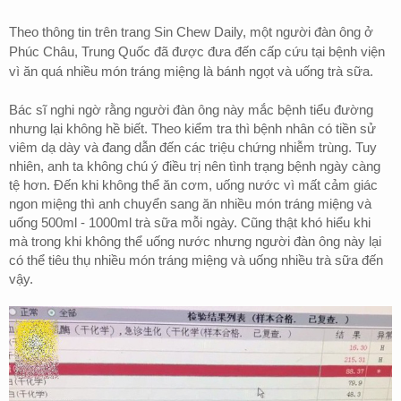
Theo thông tin trên trang Sin Chew Daily, một người đàn ông ở
Phúc Châu, Trung Quốc đã được đưa đến cấp cứu tại bệnh viện
vì ăn quá nhiều món tráng miệng là bánh ngọt và uống trà sữa.
Bác sĩ nghi ngờ rằng người đàn ông này mắc bệnh tiểu đường
nhưng lại không hề biết. Theo kiểm tra thì bệnh nhân có tiền sử
viêm dạ dày và đang dẫn đến các triệu chứng nhiễm trùng. Tuy
nhiên, anh ta không chú ý điều trị nên tình trạng bệnh ngày càng
tệ hơn. Đến khi không thể ăn cơm, uống nước vì mất cảm giác
ngon miệng thì anh chuyển sang ăn nhiều món tráng miệng và
uống 500ml - 1000ml trà sữa mỗi ngày. Cũng thật khó hiểu khi
mà trong khi không thể uống nước nhưng người đàn ông này lại
có thể tiêu thụ nhiều món tráng miệng và uống nhiều trà sữa đến
vậy.