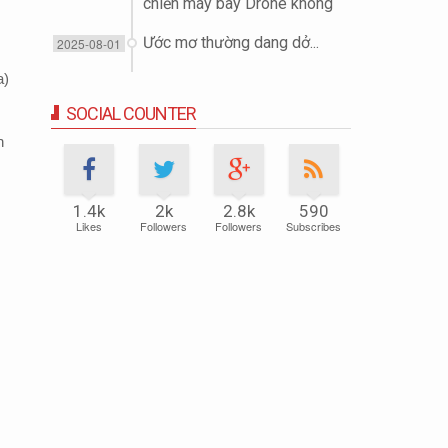
chiến máy bay Drone không
người lái (UAV)
Ước mơ thường dang dở...
2025-08-01
a)
SOCIAL COUNTER
n
1.4k
2k
2.8k
590
Likes
Followers
Followers
Subscribes