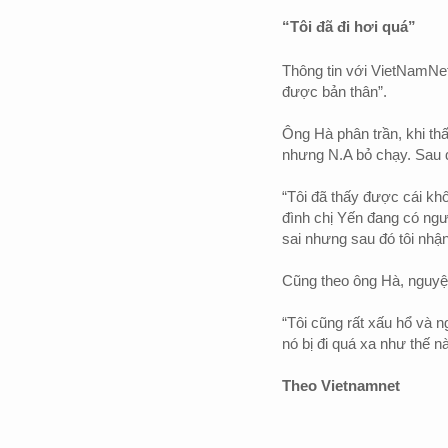
“Tôi đã đi hơi quá”
Thông tin với VietNamNet
được bản thân”.
Ông Hà phân trần, khi th
nhưng N.A bỏ chạy. Sau đ
“Tôi đã thấy được cái kh
đình chị Yến đang có ngườ
sai nhưng sau đó tôi nhận
Cũng theo ông Hà, nguyện
“Tôi cũng rất xấu hổ và n
nó bị đi quá xa như thế n
Theo Vietnamnet