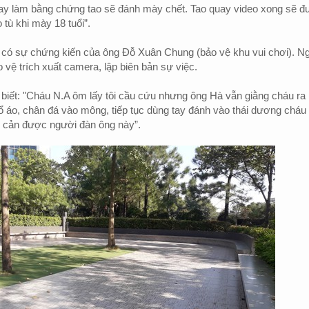
ay làm bằng chứng tao sẽ đánh mày chết. Tao quay video xong sẽ đ
tù khi mày 18 tuổi”.
c có sự chứng kiến của ông Đỗ Xuân Chung (bảo vệ khu vui chơi). N
o vệ trích xuất camera, lập biên bản sự việc.
iết: "Cháu N.A ôm lấy tôi cầu cứu nhưng ông Hà vẫn giằng cháu ra 
ổ áo, chân đá vào mông, tiếp tục dùng tay đánh vào thái dương cháu 
n cản được người đàn ông này”.