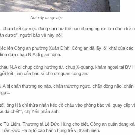
Nơi xảy ra sự việc
, chưa biết sự việc đúng sai như thế nào nhưng người lớn đánh trẻ 
ận được”, người bảo vệ này nói.
việc lên Công an phường Xuân Đỉnh. Công an đã lấy lời khai của các
đình đưa cháu N.A đi giám định.
 cháu N.A đi chụp cộng hưởng từ, chụp X-quang, khám ngoại tại BV 
ửi kết luận của bác sĩ cho cơ quan công an.
 N.A bị chấn thương sọ não, chấn thương ngực, chấn động não, chấn
ngực.
h tôi, ông Hà chỉ thừa nhận kéo cổ cháu vào phòng bảo vệ, quay clip v
ẽ đá chết”", chị Yến phản ánh.
 Từ Liêm, Thượng tá Lê Đức Hùng cho biết, Công an quận đang xá
g Trần Đức Hà bị tố cáo hành hung trẻ vị thành niên.