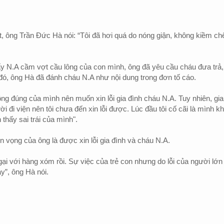
, ông Trần Đức Hà nói: “Tôi đã hơi quá do nóng giận, không kiềm ch
ấy N.A cầm vợt cầu lông của con mình, ông đã yêu cầu cháu đưa trả,
ó, ông Hà đã đánh cháu N.A như nội dung trong đơn tố cáo.
ông đúng của mình nên muốn xin lỗi gia đình cháu N.A. Tuy nhiên, gia
i đi viện nên tôi chưa đến xin lỗi được. Lúc đầu tôi cố cãi là mình k
 thấy sai trái của mình".
 vọng của ông là được xin lỗi gia đình và cháu N.A.
gại với hàng xóm rồi. Sự việc của trẻ con nhưng do lỗi của người lớn
ày”, ông Hà nói.