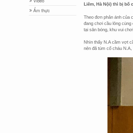
Video
Liêm, Hà Nội) thì bị bố
Ẩm thực
Theo đơn phản ánh của ch
đang chơi cầu lông cùng c
tại sân bóng, khu vui chơ
Nhìn thấy N.A cầm vợt cầ
nên đã túm cổ cháu N.A, 