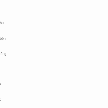
như
 bên
Hồng
à
c