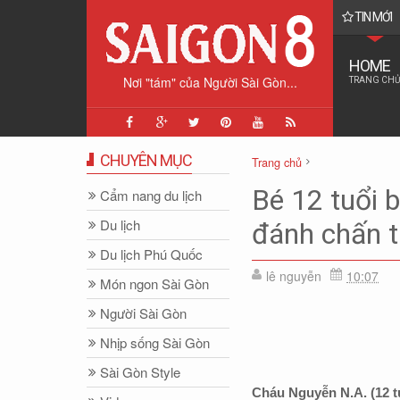
TIN MỚI
tình báo cổ điển giúp "giải cứu Đại tá phi công F-15E" như thế nào?
HOME
Nơi "tám" của Người Sài Gòn...
TRANG CHỦ
CHUYÊN MỤC
Trang chủ
Nhịp sống Sài Gòn
Tiêu đ
Bé 12 tuổi 
Cẩm nang du lịch
Du lịch
đánh chấn 
Du lịch Phú Quốc
lê nguyễn
10:07
Món ngon Sài Gòn
Người Sài Gòn
Nhịp sống Sài Gòn
Sài Gòn Style
Cháu Nguyễn N.A. (12 tu