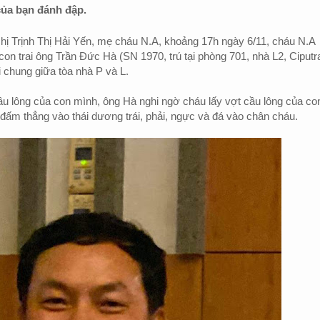
 của bạn đánh đập.
ị Trịnh Thị Hải Yến, mẹ cháu N.A, khoảng 17h ngày 6/11, cháu N.A
on trai ông Trần Đức Hà (SN 1970, trú tại phòng 701, nhà L2, Ciputr
i chung giữa tòa nhà P và L.
u lông của con mình, ông Hà nghi ngờ cháu lấy vợt cầu lông của co
đấm thẳng vào thái dương trái, phải, ngực và đá vào chân cháu.