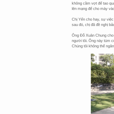
không cầm vợt để tao qu
lên mạng để cho mày vào 
Chị Yến cho hay, sự việ
sau đó, chị đã đề nghị bả
Ông Đỗ Xuân Chung cho b
người tôi. Ông này túm c
Chúng tôi không thể ngă