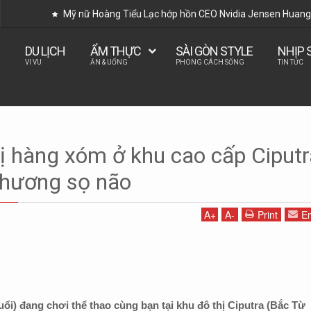
Mỹ nữ Hoàng Tiểu Lạc hớp hồn CEO Nvidia Jensen Huang 
DU LỊCH
ẨM THỰC
SÀI GÒN STYLE
NHỊP 
VI VU
ĂN & UỐNG
PHONG CÁCH SỐNG
TIN TỨC
iểm
Bé 12 tuổi bị hàng xóm ở khu cao cấp Ciputra đánh chấn thương sọ não
bị hàng xóm ở khu cao cấp Ciputr
thương sọ não
A
+
A
-
Print
Em
ổi) đang chơi thể thao cùng bạn tại khu đô thị Ciputra (Bắc Từ