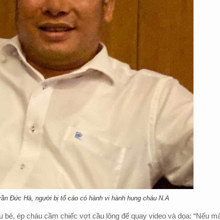
ần Đức Hà, người bị tố cáo có hành vi hành hung cháu N.A
 bé, ép cháu cầm chiếc vợt cầu lông để quay video và dọa: “Nếu m