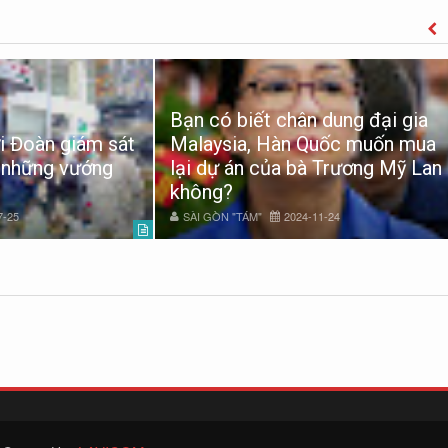
Bạn có biết chân dung đại gia
i Đoàn giám sát
Malaysia, Hàn Quốc muốn mua
 những vướng
lại dự án của bà Trương Mỹ Lan
không?
7-25
SÀI GÒN "TÁM"
2024-11-24