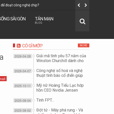
để đoạt công nghệ chip?
Tình FPT...
SỐNG SÀI GÒN
TẢN MẠN
BLOG
CÓ GÌ MỚI?
MORE
a
Giải mã tình yêu 57 năm của
2026-04-28
Winston Churchill dành cho
vợ...
Công nghệ số hoá và nghệ
2026-04-07
thuật tình báo cổ điển giúp
ail
"giải cứu Đại tá phi công F-
15E" như thế nào?
Mỹ nữ Hoàng Tiểu Lạc hớp
2025-10-11
hồn CEO Nvidia Jensen
Huang để đoạt công nghệ
chip?
Tình FPT...
2025-08-04
Đột tử - Máy phá rung - Và
2025-08-02