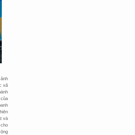
 ảnh
c xã
hành
 của
oanh
hiên
t và
 cho
cộng