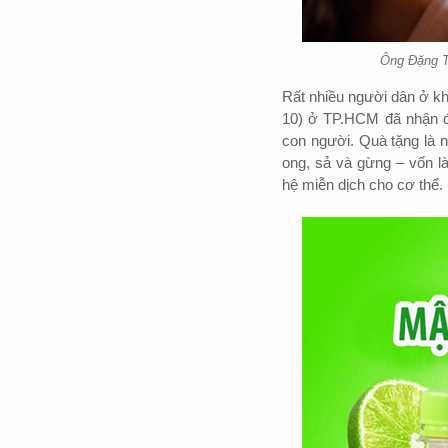
Ông
Đặng T
Rất nhiều người dân ở k
10) ở TP.HCM đã nhận đ
con người. Quà tặng là 
ong, sả và gừng – vốn l
hệ miễn dịch cho cơ thể.