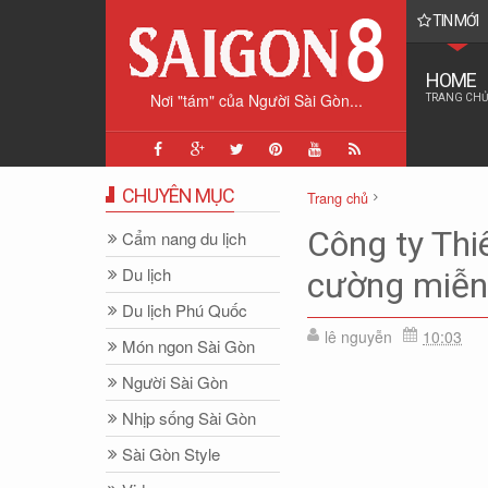
TIN MỚI
ston Churchill dành cho vợ...
HOME
Nơi "tám" của Người Sài Gòn...
TRANG CHỦ
CHUYÊN MỤC
Trang chủ
Ẩm thực
Nhịp sống Sài Gò
Công ty Thi
Cẩm nang du lịch
Công ty Thiên Triều An tặng
Du lịch
cường miễn 
Du lịch Phú Quốc
lê nguyễn
10:03
Món ngon Sài Gòn
Người Sài Gòn
Nhịp sống Sài Gòn
Sài Gòn Style