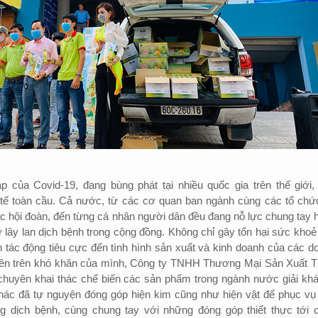
p của Covid-19, đang bùng phát tại nhiều quốc gia trên thế giới,
tế toàn cầu. Cả nước, từ các cơ quan ban ngành cùng các tổ chứ
ác hội đoàn, đến từng cá nhân người dân đều đang nỗ lực chung tay 
lây lan dịch bệnh trong cộng đồng. Không chỉ gây tổn hại sức khoẻ
 tác động tiêu cực đến tình hình sản xuất và kinh doanh của các d
 lên trên khó khăn của mình, Công ty TNHH Thương Mại Sản Xuất T
 chuyên khai thác chế biến các sản phẩm trong ngành nước giải khá
khác đã tự nguyện đóng góp hiện kim cũng như hiện vật để phục vụ
g dịch bệnh, cùng chung tay với những đóng góp thiết thực tới 