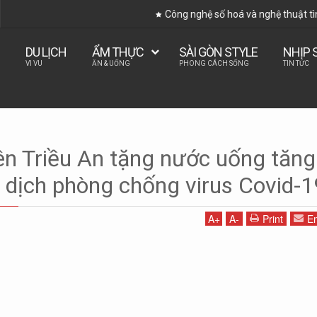
Công nghệ số hoá và nghệ thuật tình báo cổ điển giúp "giả
DU LỊCH
ẨM THỰC
SÀI GÒN STYLE
NHỊP 
VI VU
ĂN & UỐNG
PHONG CÁCH SỐNG
TIN TỨC
n
Tiêu điểm
ên Triều An tặng nước uống tăng
 nước uống tăng cường miễn dịch phòng chống virus Covid-19
dịch phòng chống virus Covid-1
A
+
A
-
Print
Em