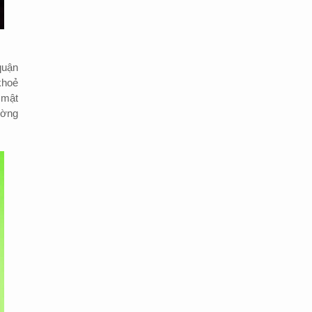
quận
khoẻ
 mật
ường