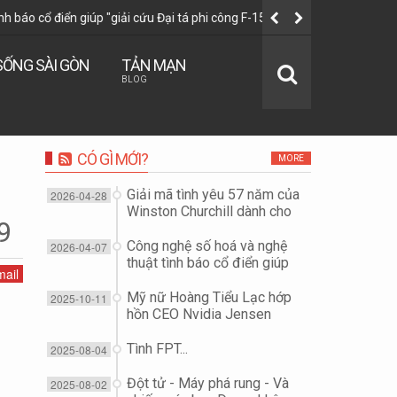
i cứu Đại tá phi công F-15E" như thế nào?
Mỹ nữ Hoàn
SỐNG SÀI GÒN
TẢN MẠN
BLOG
CÓ GÌ MỚI?
MORE
Giải mã tình yêu 57 năm của
2026-04-28
Winston Churchill dành cho
9
vợ...
Công nghệ số hoá và nghệ
2026-04-07
thuật tình báo cổ điển giúp
ail
"giải cứu Đại tá phi công F-
15E" như thế nào?
Mỹ nữ Hoàng Tiểu Lạc hớp
2025-10-11
hồn CEO Nvidia Jensen
Huang để đoạt công nghệ
chip?
Tình FPT...
2025-08-04
Đột tử - Máy phá rung - Và
2025-08-02