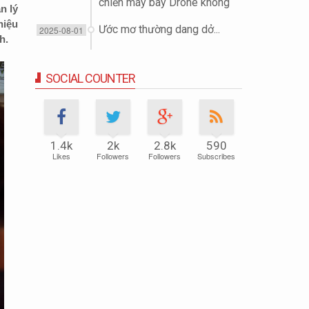
chiến máy bay Drone không
n lý
người lái (UAV)
hiệu
Ước mơ thường dang dở...
2025-08-01
h.
SOCIAL COUNTER
1.4k
2k
2.8k
590
Likes
Followers
Followers
Subscribes