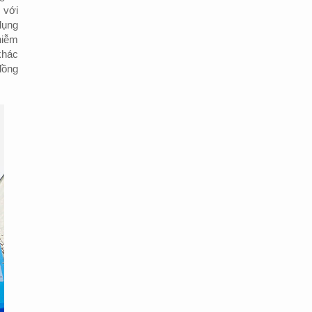
 với
dụng
hiễm
khác
đồng