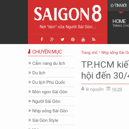
TIN MỚI
ston Churchill dành cho vợ...
HOME
Nơi "tám" của Người Sài Gòn...
TRANG CHỦ
CHUYÊN MỤC
Trang chủ
Nhịp sống Sài G
TP.HCM kiến
Cẩm nang du lịch
Du lịch
hội đến 30
Du lịch Phú Quốc
lê nguyễn
16:29
Món ngon Sài Gòn
Người Sài Gòn
Nhịp sống Sài Gòn
Sài Gòn Style