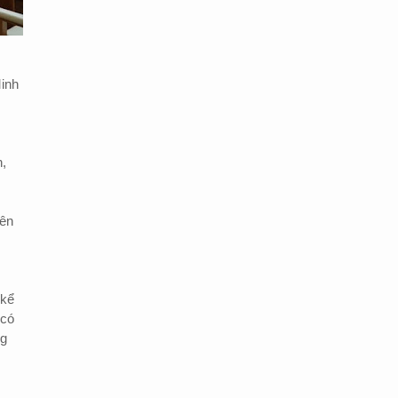
inh
,
rên
 kể
 có
ng