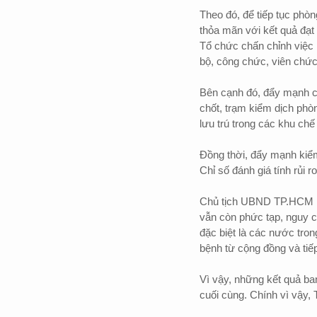
Theo đó, để tiếp tục phò
thỏa mãn với kết quả đạt
Tổ chức chấn chỉnh việc l
bộ, công chức, viên chức
Bên cạnh đó, đẩy mạnh cô
chốt, trạm kiểm dịch phò
lưu trú trong các khu chế
Đồng thời, đẩy mạnh kiểm
Chỉ số đánh giá tính rủi r
Chủ tịch UBND TP.HCM N
vẫn còn phức tạp, nguy c
đặc biệt là các nước tro
bệnh từ cộng đồng và tiếp
Vì vậy, những kết quả ba
cuối cùng. Chính vì vậy,