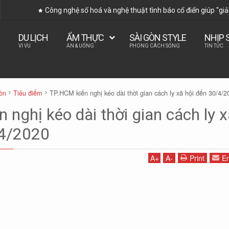
Công nghệ số hoá và nghệ thuật tình báo cổ điển giúp "giả
DU LỊCH
ẨM THỰC
SÀI GÒN STYLE
NHỊP 
VI VU
ĂN & UỐNG
PHONG CÁCH SỐNG
TIN TỨC
òn
Tiêu điểm
TP.HCM kiến nghị kéo dài thời gian cách ly xã hội đến 30/4/2
 nghị kéo dài thời gian cách ly 
/4/2020
A
+
A
-
Print
Em