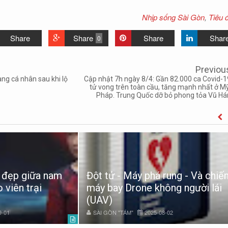
Nhịp sống Sài Gòn
,
Tiêu 
Share
Share
Share
Shar
0
Previou
ng cá nhân sau khi lộ
Cập nhật 7h ngày 8/4: Gần 82.000 ca Covid-1
tử vong trên toàn cầu, tăng mạnh nhất ở Mỹ
Pháp. Trung Quốc dỡ bỏ phong tỏa Vũ Há
t đẹp giữa nam
Đột tử - Máy phá rung - Và chiế
 viên trại
máy bay Drone không người lái
(UAV)
9-01
SÀI GÒN "TÁM"
2025-08-02