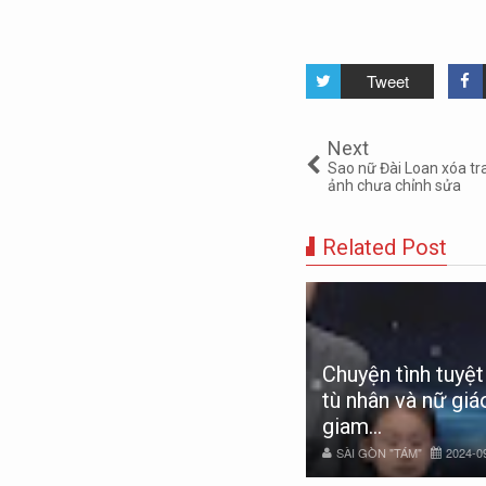
Tweet
Next
Sao nữ Đài Loan xóa tra
ảnh chưa chỉnh sửa
Related Post
n có biết chân dung đại gia
laysia, Hàn Quốc muốn mua
Chuyện tình tuyệ
i dự án của bà Trương Mỹ Lan
tù nhân và nữ giáo
ông?
giam...
ÀI GÒN "TÁM"
2024-11-24
SÀI GÒN "TÁM"
2024-0