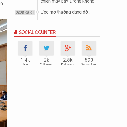
chiến máy bay Drone không
hủ
người lái (UAV)
Ước mơ thường dang dở...
2025-08-01
SOCIAL COUNTER
1.4k
2k
2.8k
590
Likes
Followers
Followers
Subscribes