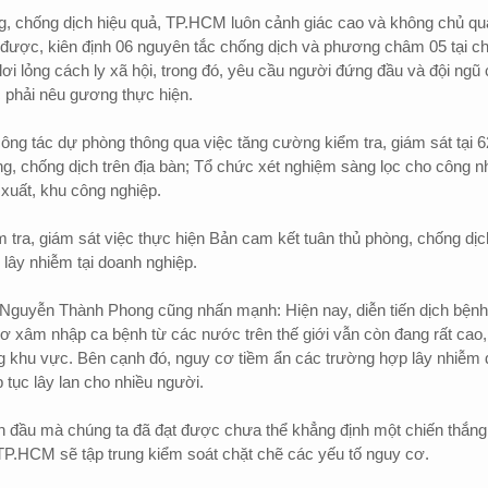
ng, chống dịch hiệu quả, TP.HCM luôn cảnh giác cao và không chủ qu
 được, kiên định 06 nguyên tắc chống dịch và phương châm 05 tại ch
ơi lỏng cách ly xã hội, trong đó, yêu cầu người đứng đầu và đội ngũ
 phải nêu gương thực hiện.
ng tác dự phòng thông qua việc tăng cường kiểm tra, giám sát tại 6
ng, chống dịch trên địa bàn; Tổ chức xét nghiệm sàng lọc cho công n
 xuất, khu công nghiệp.
 tra, giám sát việc thực hiện Bản cam kết tuân thủ phòng, chống dịc
o lây nhiễm tại doanh nghiệp.
guyễn Thành Phong cũng nhấn mạnh: Hiện nay, diễn tiến dịch bệnh
ơ xâm nhập ca bệnh từ các nước trên thế giới vẫn còn đang rất cao,
ng khu vực. Bên cạnh đó, nguy cơ tiềm ẩn các trường hợp lây nhiễm 
 tục lây lan cho nhiều người.
n đầu mà chúng ta đã đạt được chưa thể khẳng định một chiến thắng
 TP.HCM sẽ tập trung kiểm soát chặt chẽ các yếu tố nguy cơ.