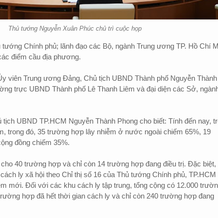
Thủ tướng Nguyễn Xuân Phúc chủ trì cuộc họp
tướng Chính phủ; lãnh đạo các Bộ, ngành Trung ương TP. Hồ Chí M
các điểm cầu địa phương.
Ủy viên Trung ương Đảng, Chủ tịch UBND Thành phố Nguyễn Thành
ờng trực UBND Thành phố Lê Thanh Liêm và đại diện các Sở, ngành
Chủ tịch UBND TP.HCM Nguyễn Thành Phong cho biết: Tính đến nay, t
m, trong đó, 35 trường hợp lây nhiễm ở nước ngoài chiếm 65%, 19
cộng đồng chiếm 35%.
h cho 40 trường hợp và chỉ còn 14 trường hợp đang điều trị. Đặc biệt,
i cách ly xã hội theo Chỉ thị số 16 của Thủ tướng Chính phủ, TP.HCM
m mới. Đối với các khu cách ly tập trung, tổng cộng có 12.000 trườ
 trường hợp đã hết thời gian cách ly và chỉ còn 240 trường hợp đang