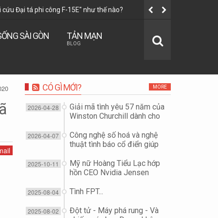
i cứu Đại tá phi công F-15E" như thế nào?
Mỹ nữ Hoàn
SỐNG SÀI GÒN
TẢN MẠN
BLOG
CÓ GÌ MỚI?
020
MORE
xã
Giải mã tình yêu 57 năm của
2026-04-28
Winston Churchill dành cho
vợ...
Công nghệ số hoá và nghệ
2026-04-07
thuật tình báo cổ điển giúp
ail
"giải cứu Đại tá phi công F-
15E" như thế nào?
Mỹ nữ Hoàng Tiểu Lạc hớp
2025-10-11
hồn CEO Nvidia Jensen
Huang để đoạt công nghệ
chip?
Tình FPT...
2025-08-04
Đột tử - Máy phá rung - Và
2025-08-02