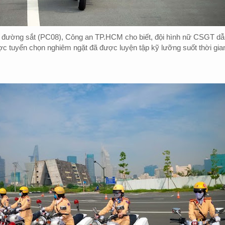
đường sắt (PC08), Công an TP.HCM cho biết, đội hình nữ CSGT dẫ
c tuyển chọn nghiêm ngặt đã được luyện tập kỹ lưỡng suốt thời gia