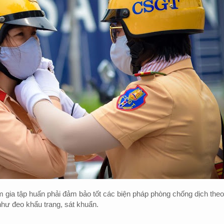
gia tập huấn phải đảm bảo tốt các biện pháp phòng chống dịch theo
hư đeo khẩu trang, sát khuẩn.