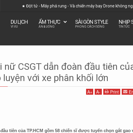
Đột tử - Máy phá rung - Và chiến máy bay Drone không ngư
DU LỊCH
ẨM THỰC
SÀI GÒN STYLE
NHỊP 
VI VU
ĂN & UỐNG
PHONG CÁCH SỐNG
TIN TỨC
 Style
Tiêu điểm
i nữ CSGT dẫn đoàn đầu tiên củ
àn đầu tiên của TP.HCM tập luyện với xe phân khối lớn
luyện với xe phân khối lớn
A
+
A
-
Print
Em
ầu tiên của TP.HCM gồm 58 chiến sĩ được tuyển chọn gắt gao 