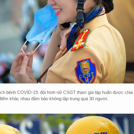
 dịch bệnh COVID-19, đội hình nữ CSGT tham gia tập huấn được chia
 điểm khác nhau đảm bảo không tập trung quá 30 người.