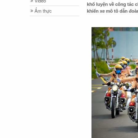
Video
khổ luyện về công tác c
Ẩm thực
khiển xe mô tô dẫn đoàn