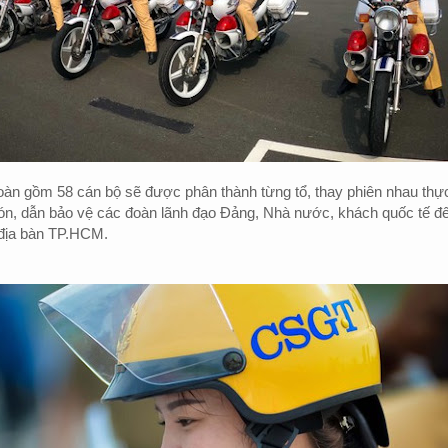
àn gồm 58 cán bộ sẽ được phân thành từng tổ, thay phiên nhau thự
đón, dẫn bảo vệ các đoàn lãnh đạo Đảng, Nhà nước, khách quốc tế đ
 địa bàn TP.HCM.