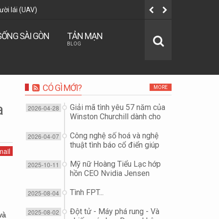
ời lái (UAV)
Ước mơ thườ
SỐNG SÀI GÒN
TẢN MẠN
BLOG
CÓ GÌ MỚI?
MORE
a
Giải mã tình yêu 57 năm của
2026-04-28
Winston Churchill dành cho
vợ...
Công nghệ số hoá và nghệ
2026-04-07
thuật tình báo cổ điển giúp
ail
"giải cứu Đại tá phi công F-
15E" như thế nào?
Mỹ nữ Hoàng Tiểu Lạc hớp
2025-10-11
hồn CEO Nvidia Jensen
Huang để đoạt công nghệ
chip?
Tình FPT...
2025-08-04
Đột tử - Máy phá rung - Và
2025-08-02
và