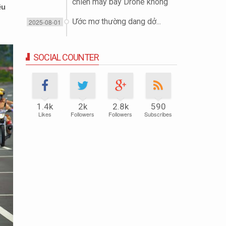
chiến máy bay Drone không
ều
người lái (UAV)
Ước mơ thường dang dở...
2025-08-01
SOCIAL COUNTER
1.4k
2k
2.8k
590
Likes
Followers
Followers
Subscribes