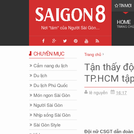
TIN MỚI
HOME
Nơi "tám" của Người Sài Gòn...
TRANG CHỦ
CHUYÊN MỤC
Trang chủ
Nhịp sống Sài Gòn
Sài Gòn
Tận thấy độ
Cẩm nang du lịch
Tận thấy đội nữ CSGT dẫn đo
Du lịch
TP.HCM tập 
Du lịch Phú Quốc
lê nguyễn
16:17
Món ngon Sài Gòn
Người Sài Gòn
Nhịp sống Sài Gòn
Sài Gòn Style
Đội nữ CSGT dẫn đoàn đ