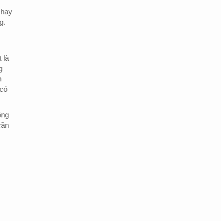
 hay
g.
 là
g
n
 có
ông
cần