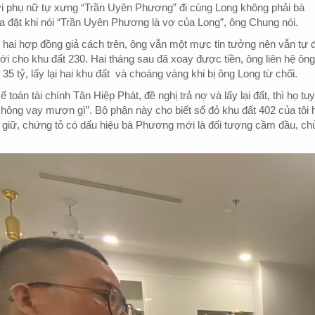
ời phụ nữ tự xưng “Trần Uyên Phương” đi cùng Long không phải bà
 đặt khi nói “Trần Uyên Phương là vợ của Long”, ông Chung nói.
hai hợp đồng giả cách trên, ông vẫn một mực tin tưởng nên vẫn tự đ
ới cho khu đất 230. Hai tháng sau đã xoay được tiền, ông liên hệ ông
35 tỷ, lấy lại hai khu đất
và choáng váng khi bị ông Long từ chối.
kế toán tài chính Tân Hiệp Phát, đề nghị trả nợ và lấy lại đất, thì họ tu
hông vay mượn gì”. Bộ phận này cho biết sổ đỏ khu đất 402 của tôi 
 giữ, chứng tỏ có dấu hiệu bà Phương mới là đối tượng cầm đầu, ch