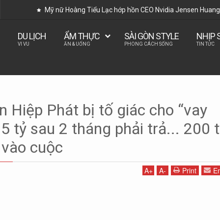
Mỹ nữ Hoàng Tiểu Lạc hớp hồn CEO Nvidia Jensen Huang 
DU LỊCH
ẨM THỰC
SÀI GÒN STYLE
NHỊP 
VI VU
ĂN & UỐNG
PHONG CÁCH SỐNG
TIN TỨC
 Hiệp Phát bị tố giác cho “vay
giác cho “vay nóng”, vay 35 tỷ sau 2 tháng phải trả... 200 tỷ: Bộ Công an vào
5 tỷ sau 2 tháng phải trả... 200 t
 vào cuộc
A
+
A
-
Print
Em