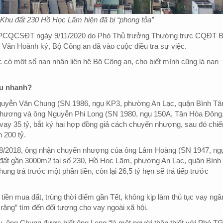
Khu đất 230 Hồ Học Lãm hiện đã bị “phong tỏa”
VPCQCSĐT ngày 9/11/2020 do Phó Thủ trưởng Thường trực CQĐT 
 Văn Hoành ký, Bộ Công an đã vào cuộc điều tra sự việc.
ục có một số nạn nhân liên hệ Bộ Công an, cho biết mình cũng là nạn
êu nhanh?
Nguyễn Văn Chung (SN 1986, ngụ KP3, phường An Lạc, quận Bình Tâ
Phương và ông Nguyễn Phi Long (SN 1980, ngụ 150A, Tân Hòa Đông
vay 35 tỷ, bắt ký hai hợp đồng giả cách chuyển nhượng, sau đó chi
n 200 tỷ.
/8/2018, ông nhận chuyển nhượng của ông Lâm Hoàng (SN 1947, ng
đất gần 3000m2 tại số 230, Hồ Học Lãm, phường An Lạc, quận Bình
ung trả trước một phần tiền, còn lại 26,5 tỷ hẹn sẽ trả tiếp trước
tiền mua đất, trùng thời điểm gần Tết, không kịp làm thủ tục vay ngâ
răng” tìm đến đối tượng cho vay ngoài xã hội.
u, ông Chung được biết ông Long “là một người thân thiết với Phó T