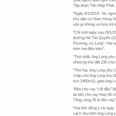
Tập đoàn Tân Hiệp Phát, 
“Ngày 8/1/2019,
tôi, ngư
khu dân cư Nam Hùng Vươn
sản gì không và hứa trả 
“Chỉ một ngày sau (9/1/20
đường Hà Tôn Quyền (Quậ
Phương, vợ Long”. Hai ng
kèm hai điều kiện”.
“Thứ nhất, ông Long yêu 
nhượng khu đất 230 cho b
“Thứ hai, ông Long yêu c
chấp cho ông Long khu đấ
tích 2400m2), giao ông L
“Bên cho vay “cắt đầu” lấy
lại bên cho vay thay tôi 
Tổng cộng 35 tỷ tiền vay
“Hai bên đồng ý và ngày 1
cách như bên ông Long yê