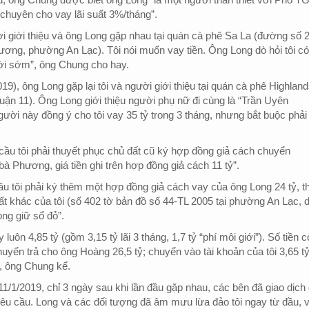
chuyên cho vay lãi suất 3%/tháng”.
ời giới thiệu và ông Long gặp nhau tại quán cà phê Sa La (đường số 2
g, phường An Lạc). Tôi nói muốn vay tiền. Ông Long dò hỏi tôi có 
lời sớm”, ông Chung cho hay.
19), ông Long gặp lại tôi và người giới thiệu tại quán cà phê Highlan
n 11). Ông Long giới thiệu người phụ nữ đi cùng là “Trần Uyên
ười này đồng ý cho tôi vay 35 tỷ trong 3 tháng, nhưng bắt buộc phải
cầu tôi phải thuyết phục chủ đất cũ ký hợp đồng giả cách chuyển
à Phương, giá tiền ghi trên hợp đồng giả cách 11 tỷ”.
ầu tôi phải ký thêm một hợp đồng giả cách vay của ông Long 24 tỷ, t
t khác của tôi (số 402 tờ bản đồ số 44-TL 2005 tại phường An Lạc, d
ong giữ sổ đỏ”.
 luôn 4,85 tỷ (gồm 3,15 tỷ lãi 3 tháng, 1,7 tỷ “phí môi giới”). Số tiền 
chuyển trả cho ông Hoàng 26,5 tỷ; chuyển vào tài khoản của tôi 3,65 tỷ
”, ông Chung kể.
1/1/2019, chỉ 3 ngày sau khi lần đầu gặp nhau, các bên đã giao dịch 
u cầu. Long và các đối tượng đã âm mưu lừa đảo tôi ngay từ đầu, v