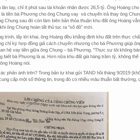
 lăn tay, chỉ ít phút sau tài khoản nhận được 26,5 tỷ. Ông Hoàng cho
y là tiền bà Phương cho ông Chung vay
và chuyển trả thay ông Chun
g Chung sau đó còn làm biên bản thỏa thuận khu đất ông Hoàng vẫn
 khi ông Chung hoàn tất thủ tục ra “sổ đỏ” mới.
g trình, lấy lời khai, ông Hoàng đều khẳng định khu đất trên thực chất
g chỉ ký hợp đồng giả cách chuyển nhượng cho bà Phương giúp ôn
an hệ vay tiền giữa ông Chung – bà Phương. “Thực sự tôi không bá
 biết bà Phương là ai. Hơn nữa khu đất giá hàng trăm tỷ, không thể
, ông Hoàng nói.
ác phản ánh trên? Trong bản tự khai gửi TAND hồi tháng 9/2019 (kh
cung cấp một số thông tin, trong đó có nhiều mâu thuẫn bất thường, 