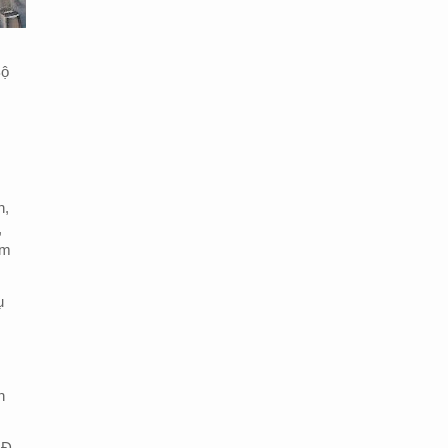
Bộ
n,
,
ếm
ụ
n
GĐ