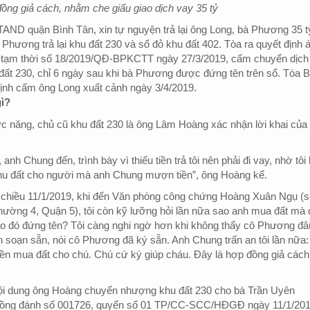
đồng giả cách, nhằm che giấu giao dịch vay 35 tỷ
AND quận Bình Tân, xin tự nguyện trả lại ông Long, bà Phương 35 t
à Phương trả lại khu đất 230 và sổ đỏ khu đất 402. Tòa ra quyết định 
 tạm thời số 18/2019/QĐ-BPKCTT ngày 27/3/2019, cấm chuyển dịch
 đất 230, chỉ 6 ngày sau khi bà Phương được đứng tên trên sổ. Tòa B
định cấm ông Long xuất cảnh ngày 3/4/2019.
ì?
c năng, chủ cũ khu đất 230 là ông Lâm Hoàng xác nhận lời khai của
 anh Chung đến, trình bày vì thiếu tiền trả tôi nên phải đi vay, nhờ tôi
hu đất cho người mà anh Chung mượn tiền”, ông Hoàng kể.
 chiều 11/1/2019, khi đến Văn phòng công chứng Hoàng Xuân Ngụ (s
hường 4, Quận 5), tôi còn kỹ lưỡng hỏi lần nữa sao anh mua đất mà 
 đó đứng tên? Tôi càng nghi ngờ hơn khi không thấy cô Phương đâ
soạn sẵn, nói cô Phương đã ký sẵn. Anh Chung trấn an tôi lần nữa:
ền mua đất cho chú. Chú cứ ký giúp cháu. Đây là hợp đồng giả cách
ội dung ông Hoàng chuyển nhượng khu đất 230 cho bà Trần Uyên
 đồng đánh số 001726, quyển số 01 TP/CC-SCC/HĐGĐ ngày 11/1/201