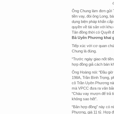
Ông Chung làm đơn gửi T
tiền vay, đòi ông Long, b
dụng biện pháp khẩn cấp
quyền về tài sản với khu
Tân đồng thời có Quyết 
Bà Uyên Phương khai g
Tiếp xúc với cơ quan chứ
Chung là đúng.
“Trước ngày giao nốt tiền,
hợp đồng giả cách bán k
Ông Hoàng nói: “Đầu giờ
198A, Trần Bình Trọng, p
cô Trần Uyên Phương nào
mà VPCC đưa ra văn bản 
“Cháu vay mượn để trả ti
không sao hết”.
“Bản hợp đồng” này có n
Phương, giá 11 tỷ. Hợp