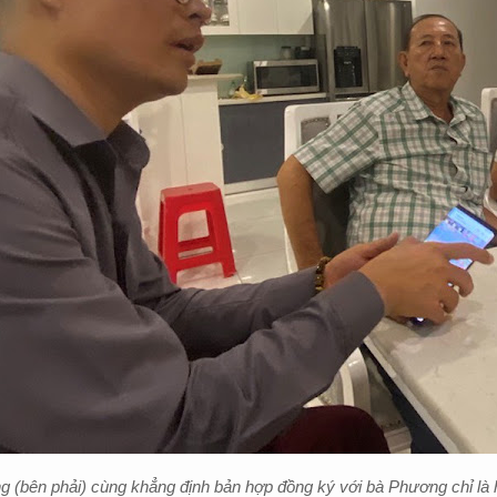
(bên phải) cùng khẳng định bản hợp đồng ký với bà Phương chỉ là