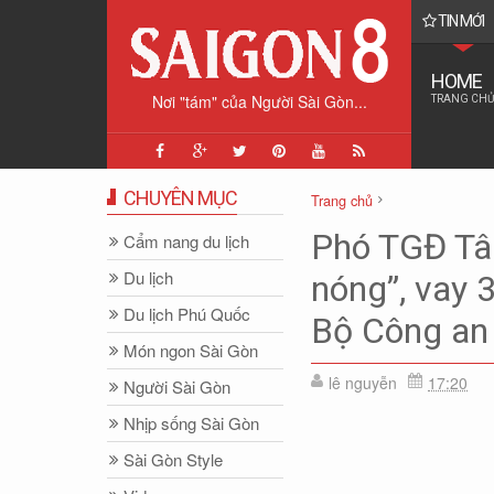
TIN MỚI
tình báo cổ điển giúp "giải cứu Đại tá phi công F-15E" như thế nào?
HOME
Nơi "tám" của Người Sài Gòn...
TRANG CHỦ
CHUYÊN MỤC
Trang chủ
Unlabelled
Phó TGĐ Tân
Cẩm nang du lịch
Phó TGĐ Tân Hiệp Phát bị tố 
Du lịch
nóng”, vay 3
Du lịch Phú Quốc
Bộ Công an
Món ngon Sài Gòn
lê nguyễn
17:20
Người Sài Gòn
Nhịp sống Sài Gòn
Sài Gòn Style