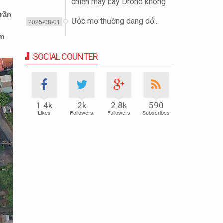
chiến máy bay Drone không
người lái (UAV)
Trần
Ước mơ thường dang dở...
2025-08-01
ếm
SOCIAL COUNTER
1.4k
2k
2.8k
590
Likes
Followers
Followers
Subscribes