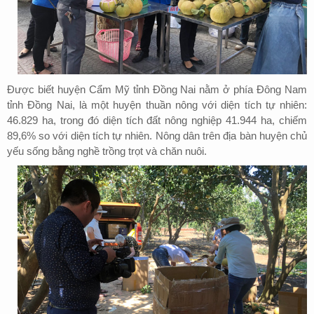
Được biết huyện Cẩm Mỹ
tỉnh Đồng Nai
nằm ở phía Đông Nam
tỉnh Đồng Nai,
là một huyện thuần nông với
diện tích tự nhiên:
46.829 ha,
trong đó diện tích đất nông nghiệp 41.944 ha, chiếm
89,6% so với diện tích tự nhiên. Nông dân trên địa bàn huyện chủ
yếu sống bằng nghề trồng trọt và chăn nuôi.