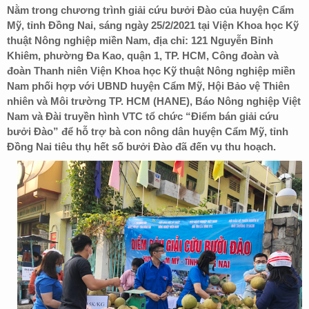
Nằm trong chương trình giải cứu bưởi
Đ
ào của huyện Cẩm
Mỹ, tỉnh Đồng Nai,
sáng
ngày 25
/
2
/
2021 tại Viện Khoa học Kỹ
thuật Nông nghiệp miền Nam, địa chỉ: 121 Nguyễn Bỉnh
Khiêm, phường Đa Kao, quận 1, TP.
HCM,
Công đoàn và
đoàn Thanh niên Viện
Khoa học Kỹ thuật Nông nghiệp
miền
Nam phối hợp với UBND huyện Cẩm Mỹ, Hội Bảo vệ Thiên
nhiên và Môi trường TP.
HCM (HANE)
, Báo Nông nghiệp Việt
Nam và Đài truyền hình VTC tổ chức
“
Điểm bán giải cứu
b
ưở
i
Đ
ào
”
để hỗ trợ bà con nông dân huyện Cẩm Mỹ, tỉnh
Đồng Nai tiêu thụ hết số bưở
i
Đ
ào đã đến vụ thu hoạch.