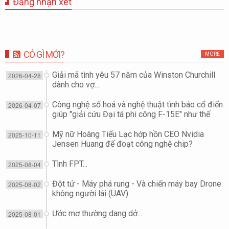
Đăng nhận xét
CÓ GÌ MỚI?
MORE
Giải mã tình yêu 57 năm của Winston Churchill
2026-04-28
dành cho vợ...
Công nghệ số hoá và nghệ thuật tình báo cổ điển
2026-04-07
giúp "giải cứu Đại tá phi công F-15E" như thế
nào?
Mỹ nữ Hoàng Tiểu Lạc hớp hồn CEO Nvidia
2025-10-11
Jensen Huang để đoạt công nghệ chip?
Tình FPT...
2025-08-04
Đột tử - Máy phá rung - Và chiến máy bay Drone
2025-08-02
không người lái (UAV)
Ước mơ thường dang dở...
2025-08-01