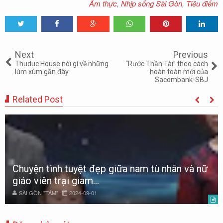
Ẩm thực
,
Nhịp sống Sài Gòn
,
Tiêu điểm
Tweet
Share
Share
Share
Share
Share
0
Next
Previous
Thuduc House nói gì về những
“Rước Thần Tài” theo cách
lùm xùm gần đây
hoàn toàn mới của
Sacombank-SBJ
Related Post
Chuyện tình tuyệt đẹp giữa nam tù nhân và nữ
giáo viên trại giam...
SÀI GÒN "TÁM"
2024-09-01