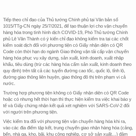
Tiếp theo chỉ đạo của Thủ tướng Chính phủ tại Văn bản số
1015/TTg-CN ngày 25/7/2021, để tạo thuận lợi cho vận chuyển
hàng hóa trong tình hình dịch COVID-19, Phó Thủ tướng Chính
phủ Lê Văn Thành có ý kiến chỉ đạo không kiểm tra tại các chốt
kiểm soát dịch đối với phương tiện có Giấy nhận diện có QR
Code còn thời hạn do ngành Giao thông vận tải cấp vận chuyển
hàng hóa phục vụ xây dựng, sản xuất, kinh doanh, xuất nhập
khẩu, tiêu dùng (trừ các hàng hóa cấm sản xuất, kinh doanh theo
quy định) trên tất cả các tuyến đường cao tốc, quốc lộ, tỉnh lộ,
đường giao thông liên huyện, giao thông đô thị trên phạm vi cả
nước.
Trường hợp phương tiện không có Giấy nhận diện có QR Code
hoặc có nhưng hết thời hạn thì thực hiện kiểm tra việc khai báo y
tế và Giấy chứng nhận kết quả xét nghiệm với SARS-CoV-2 đối
với người trên phương tiện.
Việc kiểm tra đối với phương tiện vận chuyển hàng hóa khi ra,
vào các địa điểm tập kết, trung chuyển giao nhận hàng hóa (cảng,
bến, nhà ga, kho, bãi, khu công nghiệp, cơ sở sản xuất…) đảm