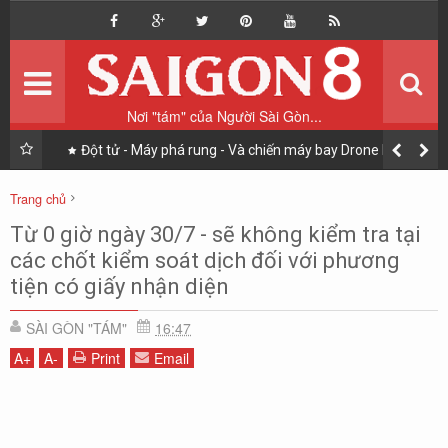
Home
Trang chủ
Du lịch
Vi vu
Nơi "tám" của Người Sài Gòn...
Ẩm thực
Ăn & Uống
Đột tử - Máy phá rung - Và chiến máy bay Drone không
người lái (UAV)
Sài Gòn Style
Phong cách sống
Trang chủ
Nhịp sống Sài Gòn
Người Sài Gòn
Tiêu điểm
Tin tức
Từ 0 giờ ngày 30/7 - sẽ không kiểm tra tại
Từ 0 giờ ngày 30/7 - sẽ không kiểm tra tại các chốt kiểm soát dịch đối với
các chốt kiểm soát dịch đối với phương
Tản mạn
Blog
phương tiện có giấy nhận diện
tiện có giấy nhận diện
SÀI GÒN "TÁM"
16:47
A
+
A
-
Print
Email