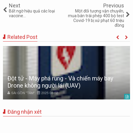
Next
Previous
Bất ngờ hiệu quả các loại
Một đối tượng vận chuyển,
vaccine...
mua bán trái phép 400 bộ test
Covid-19 bị xử phạt 60 triệu
đồng
Related Post
Đột tử - Máy phá rung - Và chiến máy bay
Drone không người lái (UAV)
SÀI GÒN "TÁM"
2025-08-02
Đăng nhận xét