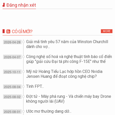
Đăng nhận xét
CÓ GÌ MỚI?
MORE
Giải mã tình yêu 57 năm của Winston Churchill
2026-04-28
dành cho vợ...
Công nghệ số hoá và nghệ thuật tình báo cổ điển
2026-04-07
giúp "giải cứu Đại tá phi công F-15E" như thế
nào?
Mỹ nữ Hoàng Tiểu Lạc hớp hồn CEO Nvidia
2025-10-11
Jensen Huang để đoạt công nghệ chip?
Tình FPT...
2025-08-04
Đột tử - Máy phá rung - Và chiến máy bay Drone
2025-08-02
không người lái (UAV)
Ước mơ thường dang dở...
2025-08-01