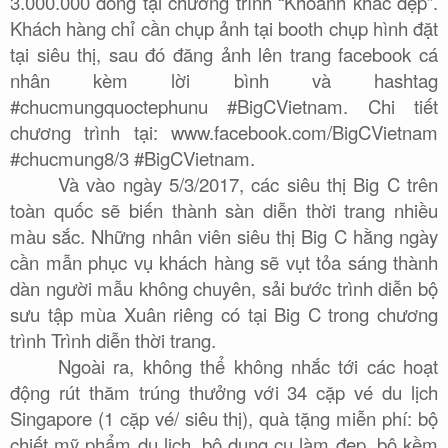
3.000.000 đồng tại chương trình “Khoảnh khắc đẹp”.
Khách hàng chỉ cần chụp ảnh tại booth chụp hình đặt
tại siêu thị, sau đó đăng ảnh lên trang facebook cá
nhân kèm lời bình và hashtag
#chucmungquoctephunu #BigCVietnam. Chi tiết
chương trình tại: www.facebook.com/BigCVietnam
#chucmung8/3 #BigCVietnam.
Và vào ngày 5/3/2017, các siêu thị Big C trên
toàn quốc sẽ biến thành sàn diễn thời trang nhiều
màu sắc. Những nhân viên siêu thị Big C hằng ngày
cần mẫn phục vụ khách hàng sẽ vụt tỏa sáng thành
dàn người mẫu không chuyên, sải bước trình diễn bộ
sưu tập mùa Xuân riêng có tại Big C trong chương
trình Trình diễn thời trang.
Ngoài ra, không thể không nhắc tới các hoạt
động rút thăm trúng thưởng với 34 cặp vé du lịch
Singapore (1 cặp vé/ siêu thị), quà tặng miễn phí: bộ
chiết mỹ phẩm du lịch, bộ dụng cụ làm đẹp, bộ kềm