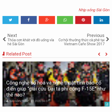
Nhịp sống Sài Gòn
Tweet
Share
Share
Share
Share
Share
0
Next
Previous
Thỏa cơn khát với đồ uống vỉa
Cơ hội thưởng thức cà phê tại
hè Sài Gòn
Vietnam Cafe Show 2017
Related Post
Công nghệ số hoá và nghệ thuật tình báo cổ
điển giúp "giải cứu Đại tá phi công F-15E" như
thế nào?
SÀI GÒN "TÁM"
2026-04-07