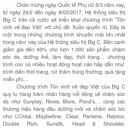
Chào mừng ngày Quốc tế Phụ nữ 8/3 năm nay,
từ ngày 24/2 đến ngày 8/03/2017, Hệ thống siêu thị
Big C trên cả nước sẽ triển khai chương trình “Tôn
vinh vẻ đẹp Việt” với chủ đề: Xuân quyến rũ. Đây là
một trong những chương trình khuyến mãi lớn nhất
trong năm nay của Hệ thống siêu thị Big C. Bên cạnh
giảm giá đến 49% cho hơn 1.000 sản phẩm chăm
sóc da, dưỡng thể, làm đẹp, thời trang… chương
trình còn có nhiều hoạt động hoạt náo hấp dẫn như:
trình diễn thời trang, rút thăm trúng thường, quà tặng
miễn phí…
Chương trình Tôn vinh vẻ đẹp Việt của Big C
quy tụ hàng trăm nhãn hàng nổi tiếng về chăm sóc
da như Sunplay, Nivea, Biore, Pond’s… cùng các
thương hiệu hàng đầu dưỡng môi và chăm sóc tóc
như L’Oréal, Maybelline, Clear, Pantene, Rejoice,
Double Rich, Sunsilk, Head & Shoulder,