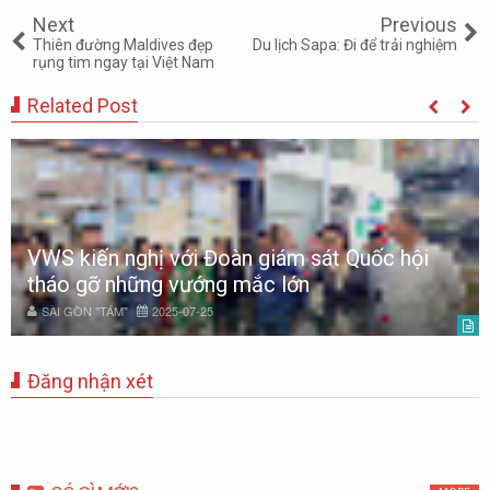
Next
Previous
Thiên đường Maldives đẹp
Du lịch Sapa: Đi để trải nghiệm
rụng tim ngay tại Việt Nam
Related Post
Ước mơ thường dang dở...
SÀI GÒN "TÁM"
2025-08-01
Đăng nhận xét