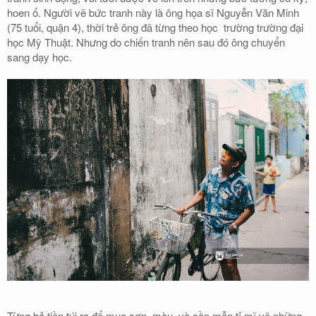
hoen ố. Người vẽ bức tranh này là ông họa sĩ Nguyễn Văn Minh
(75 tuổi, quận 4), thời trẻ ông đã từng theo học trường trường đại
học Mỹ Thuật. Nhưng do chiến tranh nên sau đó ông chuyển
sang dạy học.
Từng bỏ tiền túi ra để mua sơn, màu, và cần mẫn tỉ mĩ vẽ những