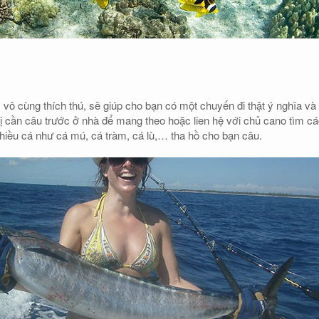
 vô cùng thích thú, sẽ giúp cho bạn có một chuyến đi thật ý nghĩa và
ị cần câu trước ở nhà để mang theo hoặc lien hệ với chủ cano tìm c
nhiều cá như cá mú, cá tràm, cá lù,… tha hồ cho bạn câu.