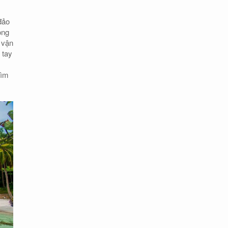
đảo
ong
 vận
 tay
tìm