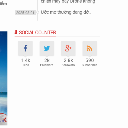
chiến máy bay Drone không
điểm
người lái (UAV)
Ước mơ thường dang dở...
2025-08-01
SOCIAL COUNTER
1.4k
2k
2.8k
590
Likes
Followers
Followers
Subscribes