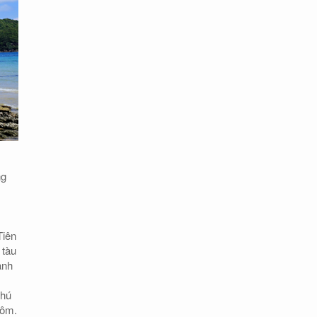
ng
Tiên
 tàu
ành
Phú
 ôm.