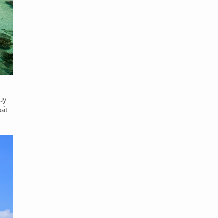
Tuy
bất