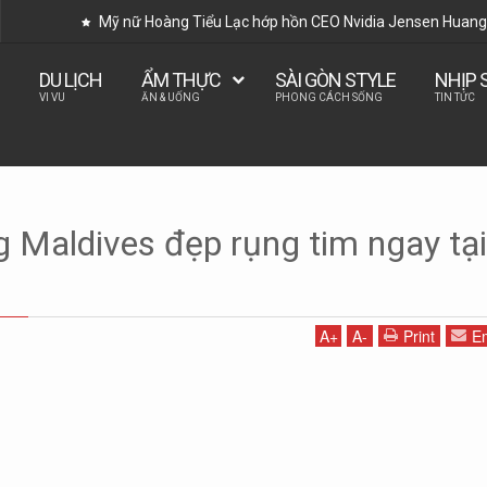
Mỹ nữ Hoàng Tiểu Lạc hớp hồn CEO Nvidia Jensen Huang 
DU LỊCH
ẨM THỰC
SÀI GÒN STYLE
NHỊP 
VI VU
ĂN & UỐNG
PHONG CÁCH SỐNG
TIN TỨC
Du lịch Phú Quốc
Thiên đường Maldives đẹp rụng tim ngay tại Việt Nam
 Maldives đẹp rụng tim ngay tại
A
+
A
-
Print
Em