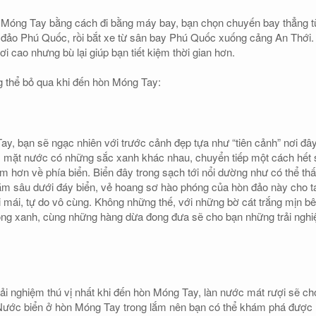
 Móng Tay bằng cách đi bằng máy bay, bạn chọn chuyến bay thẳng t
 đảo Phú Quốc, rồi bắt xe từ sân bay Phú Quốc xuống cảng An Thới.
ơi cao nhưng bù lại giúp bạn tiết kiệm thời gian hơn.
 thể bỏ qua khi đến hòn Móng Tay:
y, bạn sẽ ngạc nhiên với trước cảnh đẹp tựa như “tiên cảnh” nơi đây
h, mặt nước có những sắc xanh khác nhau, chuyển tiếp một cách hết
m hơn về phía biển. Biển đây trong sạch tới nổi dường như có thể th
ằm sâu dưới đáy biển, vẻ hoang sơ hào phóng của hòn đảo này cho t
i mái, tự do vô cùng. Không những thế, với những bờ cát trắng mịn b
ong xanh, cùng những hàng dừa đong đưa sẽ cho bạn những trải ngh
rải nghiệm thú vị nhất khi đến hòn Móng Tay, làn nước mát rượi sẽ ch
 Nước biển ở hòn Móng Tay trong lắm nên bạn có thể khám phá được 