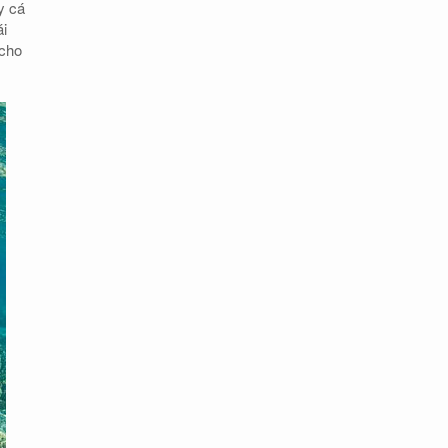
y cá
ái
 cho