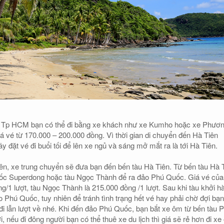
ừ Tp HCM bạn có thể đi bằng xe khách như xe Kumho hoặc xe Phươ
iá vé từ 170.000 – 200.000 đồng. Vì thời gian di chuyển đến Hà Tiên
y đặt vé đi buổi tối để lên xe ngủ và sáng mở mắt ra là tới Hà Tiên.
ên, xe trung chuyển sẽ đưa bạn đến bến tàu Hà Tiên. Từ bến tàu Hà 
 tốc Superdong hoặc tàu Ngọc Thành để ra đảo Phú Quốc. Giá vé của
g/1 lượt, tàu Ngọc Thành là 215.000 đồng /1 lượt. Sau khi tàu khởi h
ảo Phú Quốc, tuy nhiên để tránh tình trạng hết vé hay phải chờ đợi bạn
 đi lẫn lượt về nhé. Khi đến đảo Phú Quốc, bạn bắt xe ôm từ bến tàu 
nếu đi đông người bạn có thể thuê xe du lịch thì giá sẽ rẻ hơn đi xe