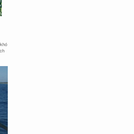
 khó
ách