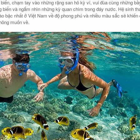
biển, chạm tay vào những rặng san hô kỳ vĩ, vui đùa cùng những bầ
g biển và ngắm nhìn những kỳ quan chìm trong đáy nước. Hệ sinh th
ào bậc nhất ở Việt Nam về độ phong phú và nhiều màu sắc sẽ khiến
 không muốn về.