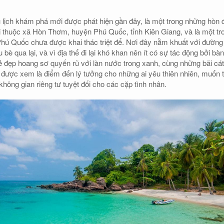
lịch khám phá mới được phát hiện gần đây, là một trong những hòn 
 thuộc xã Hòn Thơm, huyện Phú Quốc, tỉnh Kiên Giang, và là một tr
hú Quốc chưa được khai thác triệt để. Nơi đây nằm khuất với đường
 bè qua lại, và vì địa thế đi lại khó khan nên ít có sự tác động bởi bàn
 đẹp hoang sơ quyến rũ với làn nước trong xanh, cùng những bãi cát
ây được xem là điểm đến lý tưởng cho những ai yêu thiên nhiên, muốn 
 không gian riêng tư tuyệt đối cho các cặp tình nhân.