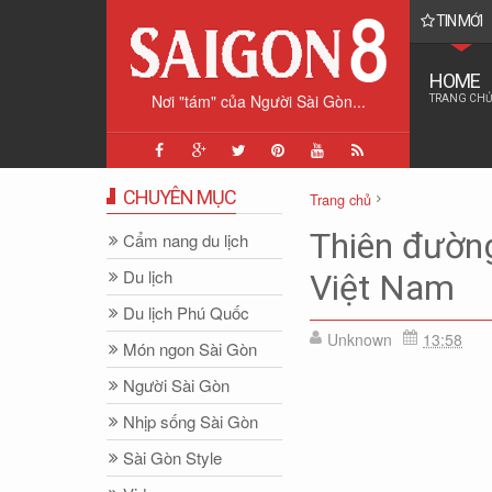
TIN MỚI
tình báo cổ điển giúp "giải cứu Đại tá phi công F-15E" như thế nào?
HOME
Nơi "tám" của Người Sài Gòn...
TRANG CHỦ
CHUYÊN MỤC
Trang chủ
Cẩm nang du lịch
Du lịch
Thiên đường
Cẩm nang du lịch
Du lịch
Việt Nam
Du lịch Phú Quốc
Unknown
13:58
Món ngon Sài Gòn
Người Sài Gòn
Nhịp sống Sài Gòn
Sài Gòn Style