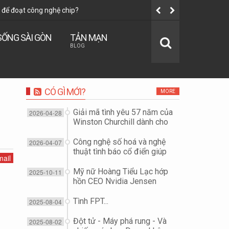
để đoạt công nghệ chip?
Tình FPT...
SỐNG SÀI GÒN
TẢN MẠN
BLOG
CÓ GÌ MỚI?
MORE
Giải mã tình yêu 57 năm của
2026-04-28
Winston Churchill dành cho
vợ...
Công nghệ số hoá và nghệ
2026-04-07
thuật tình báo cổ điển giúp
ail
"giải cứu Đại tá phi công F-
15E" như thế nào?
Mỹ nữ Hoàng Tiểu Lạc hớp
2025-10-11
hồn CEO Nvidia Jensen
Huang để đoạt công nghệ
chip?
Tình FPT...
2025-08-04
Đột tử - Máy phá rung - Và
2025-08-02