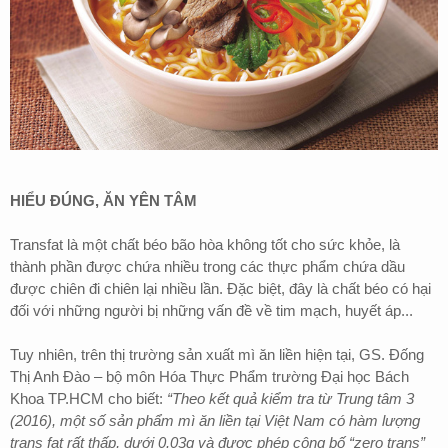
HIỂU ĐÚNG, ĂN YÊN TÂM
Transfat là một chất béo bão hòa không tốt cho sức khỏe, là
thành phần được chứa nhiều trong các thực phẩm chứa dầu
được chiên đi chiên lại nhiều lần. Đặc biệt, đây là chất béo có hại
đối với những người bị những vấn đề về tim mạch, huyết áp...
Tuy nhiên, trên thị trường sản xuất mì ăn liền hiện tại, GS. Đống
Thị Anh Đào – bộ môn Hóa Thực Phẩm trường Đại học Bách
Khoa TP.HCM cho biết:
“Theo kết quả kiểm tra từ Trung tâm 3
(2016), một số sản phẩm mì ăn liền tại Việt Nam có hàm lượng
trans fat rất thấp, dưới 0.03g và được phép công bố “zero trans”