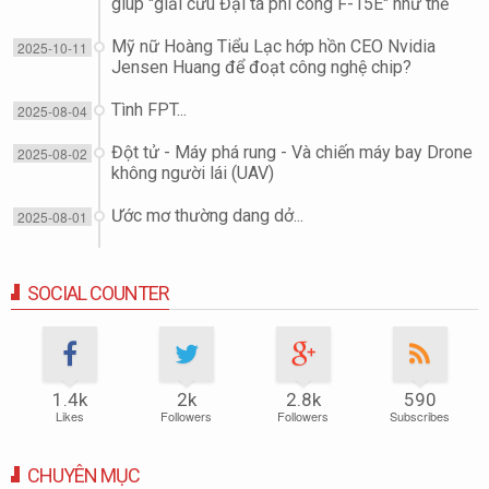
giúp "giải cứu Đại tá phi công F-15E" như thế
nào?
Mỹ nữ Hoàng Tiểu Lạc hớp hồn CEO Nvidia
2025-10-11
Jensen Huang để đoạt công nghệ chip?
Tình FPT...
2025-08-04
Đột tử - Máy phá rung - Và chiến máy bay Drone
2025-08-02
không người lái (UAV)
Ước mơ thường dang dở...
2025-08-01
SOCIAL COUNTER
1.4k
2k
2.8k
590
Likes
Followers
Followers
Subscribes
CHUYÊN MỤC