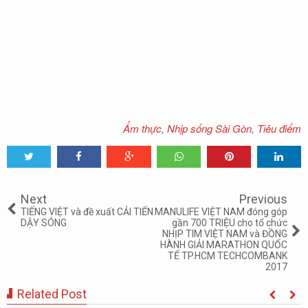
Ẩm thực
,
Nhịp sống Sài Gòn
,
Tiêu điểm
Tweet
Share
Share
Share
Share
Share
0
Next
Previous
TIẾNG VIỆT và đề xuất CẢI TIẾN
MANULIFE VIỆT NAM đóng góp
DẬY SÓNG
gần 700 TRIỆU cho tổ chức
NHỊP TIM VIỆT NAM và ĐỒNG
HÀNH GIẢI MARATHON QUỐC
TẾ TP.HCM TECHCOMBANK
2017
Related Post