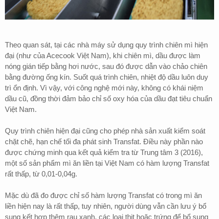
Theo quan sát, tại các nhà máy sử dụng quy trình chiên mì hiện
đại (như của Acecook Việt Nam), khi chiên mì, dầu được làm
nóng gián tiếp bằng hơi nước, sau đó được dẫn vào chảo chiên
bằng đường ống kín. Suốt quá trình chiên, nhiệt độ dầu luôn duy
trì ổn định. Vì vậy, với công nghệ mới này, không có khái niệm
dầu cũ, đồng thời đảm bảo chỉ số oxy hóa của dầu đạt tiêu chuẩn
Việt Nam.
Quy trình chiên hiện đại cũng cho phép nhà sản xuất kiểm soát
chặt chẽ, hạn chế tối đa phát sinh Transfat. Điều này phần nào
được chứng minh qua kết quả kiểm tra từ Trung tâm 3 (2016),
một số sản phẩm mì ăn liền tại Việt Nam có hàm lượng Transfat
rất thấp, từ 0,01-0,04g.
Mặc dù đã đo được chỉ số hàm lượng Transfat có trong mì ăn
liền hiện nay là rất thấp, tuy nhiên, người dùng vẫn cần lưu ý bổ
sung kết hợp thêm rau xanh, các loại thịt hoặc trứng để bổ sung