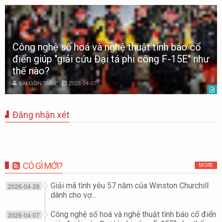
Công nghệ số hoá và nghệ thuật tình báo cổ
điển giúp "giải cứu Đại tá phi công F-15E" như
thế nào?
SÀI GÒN "TÁM"
2026-04-07
Đăng nhận xét
CÓ GÌ MỚI?
MORE
Giải mã tình yêu 57 năm của Winston Churchill
2026-04-28
dành cho vợ...
Công nghệ số hoá và nghệ thuật tình báo cổ điển
2026-04-07