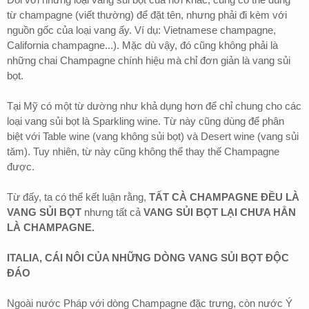
từ champagne (viết thường) để đặt tên, nhưng phải đi kèm với
nguồn gốc của loại vang ấy. Ví dụ: Vietnamese champagne,
California champagne...). Mặc dù vậy, đó cũng không phải là
những chai Champagne chính hiệu mà chỉ đơn giản là vang sủi
bọt.
Tại Mỹ có một từ dường như khả dụng hơn để chỉ chung cho các
loại vang sủi bọt là Sparkling wine. Từ này cũng dùng để phân
biệt với Table wine (vang không sủi bọt) và Desert wine (vang sủi
tăm). Tuy nhiên, từ này cũng không thể thay thế Champagne
được.
Từ đấy, ta có thể kết luận rằng,
TẤT CÀ CHAMPAGNE ĐỀU LÀ
VANG SỦI BỌT
nhưng tất cả
VANG SỦI BỌT LẠI CHƯA HẲN
LÀ CHAMPAGNE.
ITALIA, CÁI NÔI CỦA NHỮNG DÒNG VANG SỦI BỌT ĐỘC
ĐÁO
Ngoài nước Pháp với dòng Champagne đặc trưng, còn nước Ý