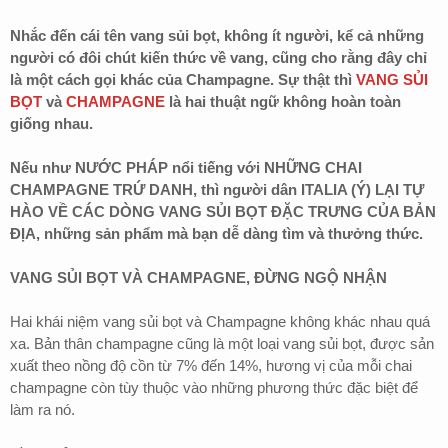
Nhắc đến cái tên vang sủi bọt, không ít người, kể cả những
người có đôi chút kiến thức về vang, cũng cho rằng đây chỉ
là một cách gọi khác của Champagne. Sự thật thì
VANG SỦI
BỌT
và
CHAMPAGNE
là hai thuật ngữ không hoàn toàn
giống nhau.
Nếu như NƯỚC PHÁP nổi tiếng với NHỮNG CHAI
CHAMPAGNE TRỨ DANH, thì người dân ITALIA (Ý) LẠI TỰ
HÀO VỀ CÁC DÒNG VANG SỦI BỌT ĐẶC TRƯNG CỦA BẢN
ĐỊA, những sản phẩm mà bạn dễ dàng tìm và thưởng thức.
VANG SỦI BỌT VÀ CHAMPAGNE, ĐỪNG NGỘ NHẬN
Hai khái niệm vang sủi bọt và Champagne không khác nhau quá
xa. Bản thân champagne cũng là một loại vang sủi bọt, được sản
xuất theo nồng độ cồn từ 7% đến 14%, hương vị của mỗi chai
champagne còn tùy thuộc vào những phương thức đặc biệt để
làm ra nó.