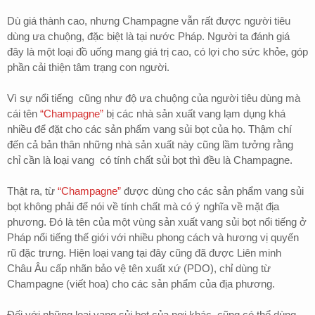
Dù giá thành cao, nhưng Champagne vẫn rất được người tiêu
dùng ưa chuộng, đặc biệt là tại nước Pháp. Người ta đánh giá
đây là một loại đồ uống mang giá trị cao, có lợi cho sức khỏe, góp
phần cải thiện tâm trạng con người.
Vì sự nổi tiếng
cũng như độ ưa chuộng của người tiêu dùng mà
cái tên
“Champagne”
bị các nhà sản xuất vang lạm dụng khá
nhiều để đặt cho các sản phẩm vang sủi bọt của họ. Thậm chí
đến cả bản thân những nhà sản xuất này cũng lầm tưởng rằng
chỉ cần là loại vang
có tính chất sủi bọt thì đều là Champagne.
Thật ra, từ
“Champagne”
được dùng cho các sản phẩm vang sủi
bọt không phải để nói về tính chất mà có ý nghĩa về mặt địa
phương. Đó là tên của một vùng sản xuất vang sủi bọt nổi tiếng ở
Pháp nổi tiếng thế giới với nhiều phong cách và hương vị quyến
rũ đặc trưng. Hiện loại vang tại đây cũng đã được Liên minh
Châu Âu cấp nhãn bảo vệ tên xuất xứ (PDO), chỉ dùng từ
Champagne (viết hoa) cho các sản phẩm của địa phương.
Đối với những loại vang sủi bọt của nơi khác, cũng có thể dùng