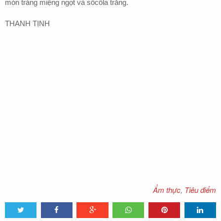
món tráng miệng ngọt và sôcôla trắng.
THANH TỊNH
Ẩm thực
,
Tiêu điểm