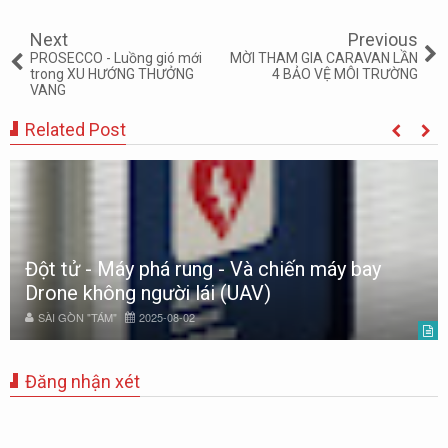
Tweet
Share
Share
Share
Share
Share
0
Next
Previous
PROSECCO - Luồng gió mới
MỜI THAM GIA CARAVAN LẦN
trong XU HƯỚNG THƯỞNG
4 BẢO VỆ MÔI TRƯỜNG
VANG
Related Post
Đột tử - Máy phá rung - Và chiến máy bay
Drone không người lái (UAV)
SÀI GÒN "TÁM"
2025-08-02
Đăng nhận xét