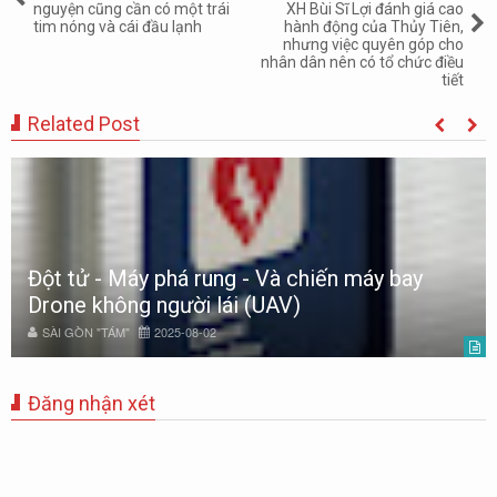
nguyện cũng cần có một trái
XH Bùi Sĩ Lợi đánh giá cao
tim nóng và cái đầu lạnh
hành động của Thủy Tiên,
nhưng việc quyên góp cho
nhân dân nên có tổ chức điều
tiết
Related Post
Đột tử - Máy phá rung - Và chiến máy bay
Drone không người lái (UAV)
SÀI GÒN "TÁM"
2025-08-02
Đăng nhận xét