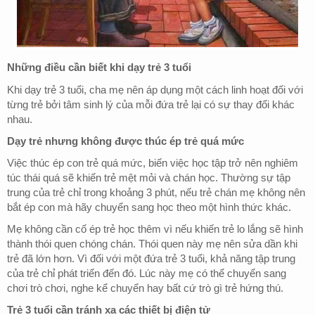
Những điều cần biết khi dạy trẻ 3 tuổi
Khi dạy trẻ 3 tuổi, cha mẹ nên áp dụng một cách linh hoạt đối với
từng trẻ bởi tâm sinh lý của mỗi đứa trẻ lại có sự thay đổi khác
nhau.
Dạy trẻ nhưng không được thúc ép trẻ quá mức
Việc thúc ép con trẻ quá mức, biến việc học tập trở nên nghiêm
túc thái quá sẽ khiến trẻ mệt mỏi và chán học. Thường sự tập
trung của trẻ chỉ trong khoảng 3 phút, nếu trẻ chán mẹ không nên
bắt ép con mà hãy chuyển sang học theo một hình thức khác.
Mẹ không cần cố ép trẻ học thêm vì nếu khiến trẻ lo lắng sẽ hình
thành thói quen chóng chán. Thói quen này mẹ nên sửa dần khi
trẻ đã lớn hơn. Vì đối với một đứa trẻ 3 tuổi, khả năng tập trung
của trẻ chỉ phát triển đến đó. Lúc này mẹ có thể chuyển sang
chơi trò chơi, nghe kể chuyển hay bất cứ trò gì trẻ hứng thú.
Trẻ 3 tuổi cần tránh xa các thiết bị điện tử