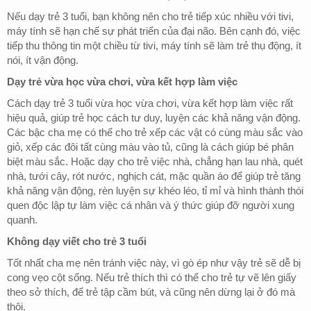
Nếu dạy trẻ 3 tuổi, bạn không nên cho trẻ tiếp xúc nhiều với tivi,
máy tính sẽ hạn chế sự phát triển của đại não. Bên cạnh đó, việc
tiếp thu thông tin một chiều từ tivi, máy tính sẽ làm trẻ thụ động, ít
nói, ít vận động.
Dạy trẻ vừa học vừa chơi, vừa kết hợp làm việc
Cách dạy trẻ 3 tuổi vừa học vừa chơi, vừa kết hợp làm việc rất
hiệu quả, giúp trẻ học cách tư duy, luyện các khả năng vận động.
Các bậc cha mẹ có thể cho trẻ xếp các vật có cùng màu sắc vào
giỏ, xếp các đôi tất cùng màu vào tủ, cũng là cách giúp bé phân
biệt màu sắc. Hoặc dạy cho trẻ việc nhà, chẳng hạn lau nhà, quét
nhà, tưới cây, rót nước, nghịch cát, mặc quần áo để giúp trẻ tăng
khả năng vận động, rèn luyện sự khéo léo, tỉ mỉ và hình thành thói
quen độc lập tự làm việc cá nhân và ý thức giúp đỡ người xung
quanh.
Không dạy viết cho trẻ 3 tuổi
Tốt nhất cha mẹ nên tránh việc này, vì gò ép như vậy trẻ sẽ dễ bị
cong vẹo cột sống. Nếu trẻ thích thì có thể cho trẻ tự vẽ lên giấy
theo sở thích, để trẻ tập cầm bút, và cũng nên dừng lại ở đó mà
thôi.