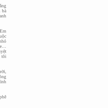
hắng
n bà
 anh
ị Em
Cuộc
 nhỏ
 xe…
uyệt
 tôi
rời,
ông
tình
 phê