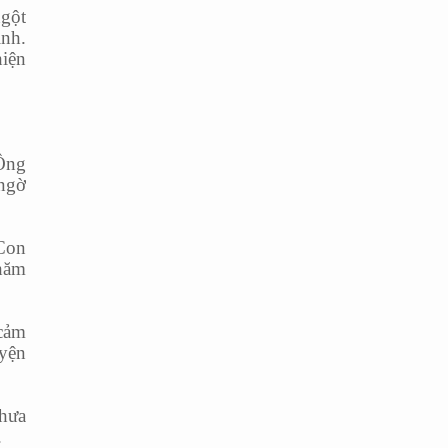
ngột
ình.
hiện
 Ông
 ngờ
 Con
thăm
 cảm
uyện
thưa
.