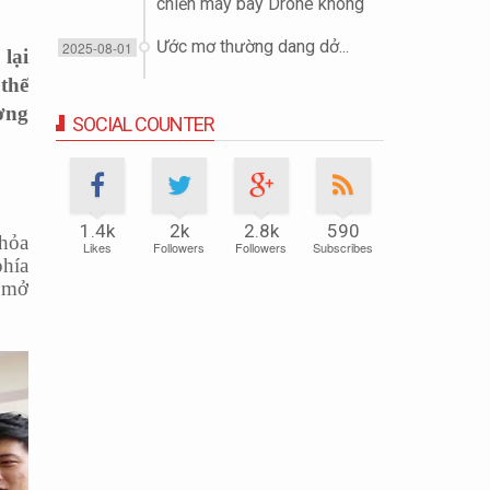
chiến máy bay Drone không
người lái (UAV)
Ước mơ thường dang dở...
2025-08-01
lại
thế
ơng
SOCIAL COUNTER
1.4k
2k
2.8k
590
 hỏa
Likes
Followers
Followers
Subscribes
phía
à mở