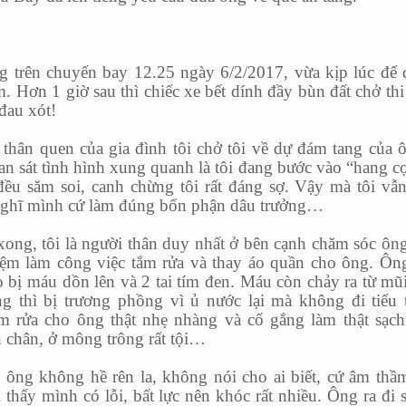
g trên chuyến bay 12.25 ngày 6/2/2017, vừa kịp lúc để
 Hơn 1 giờ sau thì chiếc xe bết dính đầy bùn đất chở thi
đau xót!
 thân quen của gia đình tôi chở tôi về dự đám tang của 
an sát tình hình xung quanh là tôi đang bước vào “hang c
đều săm soi, canh chừng tôi rất đáng sợ. Vậy mà tôi vẫ
i nghĩ mình cứ làm đúng bổn phận dâu trưởng…
ong, tôi là người thân duy nhất ở bên cạnh chăm sóc ôn
iệm làm công việc tắm rửa và thay áo quần cho ông. Ôn
o bị máu dồn lên và 2 tai tím đen. Máu còn chảy ra từ mũ
 thì bị trương phồng vì ủ nước lại mà không đi tiểu 
m rửa cho ông thật nhẹ nhàng và cố gắng làm thật sạch
n chân, ở mông trông rất tội…
 ông không hề rên la, không nói cho ai biết, cứ âm thầ
hấy mình có lỗi, bất lực nên khóc rất nhiều. Ông ra đi