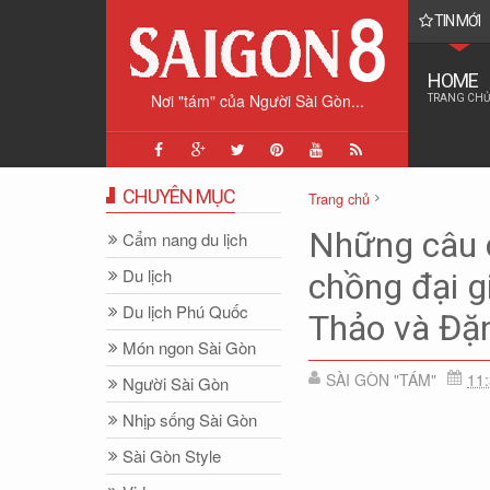
TIN MỚI
ston Churchill dành cho vợ...
HOME
Nơi "tám" của Người Sài Gòn...
TRANG CHỦ
CHUYÊN MỤC
Trang chủ
Nhịp sống Sài Gòn
Tản mạ
Những câu 
Cẩm nang du lịch
Những câu chuyện thâm cung 
Du lịch
chồng đại g
Nguyên Vũ
Du lịch Phú Quốc
Thảo và Đặ
Món ngon Sài Gòn
SÀI GÒN "TÁM"
11
Người Sài Gòn
Nhịp sống Sài Gòn
Sài Gòn Style