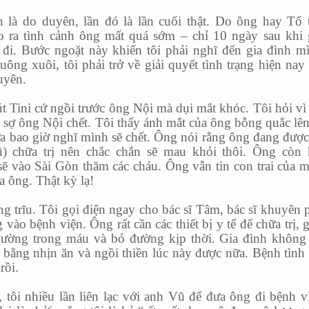
 là do duyên, lần đó là lần cuối thật. Do ông hay Tổ 
 ra tình cảnh ông mất quá sớm – chỉ 10 ngày sau khi
 đi. Bước ngoặt này khiến tôi phải nghĩ đến gia đình m
ông xuôi, tôi phải trở về giải quyết tình trạng hiện nay
uyên.
t Tini cứ ngồi trước ông Nội mà dụi mắt khóc. Tôi hỏi vì
à sợ ông Nội chết. Tôi thấy ánh mắt của ông bỗng quắc lên
a bao giờ nghĩ mình sẽ chết. Ông nói rằng ông đang đượ
ũ) chữa trị nên chắc chắn sẽ mau khỏi thôi. Ông còn 
ẽ vào Sài Gòn thăm các cháu. Ông vẫn tin con trai của 
a ông. Thật kỳ lạ!
g trĩu. Tôi gọi điện ngay cho bác sĩ Tâm, bác sĩ khuyên 
ào bệnh viện. Ông rất cần các thiết bị y tế để chữa trị, 
ường trong máu và bỏ đường kịp thời. Gia đình không
bằng nhịn ăn và ngồi thiền lúc này được nữa. Bệnh tình
rồi.
 tôi nhiều lần liên lạc với anh Vũ để đưa ông đi bệnh v