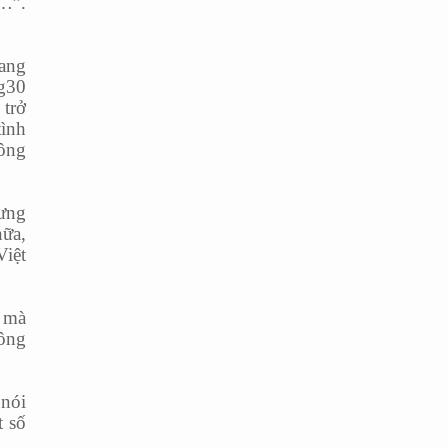
g…”.
ang
4g30
 trở
tình
hông
hưng
nữa,
Việt
g mà
 ông
 nói
t số