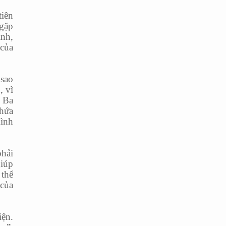
tiên
 gặp
ình,
 của
 sao
, vì
c Ba
hứa
mình
phải
giúp
 thể
 của
iện.