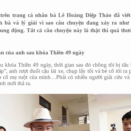
trên trang cá nhân bà Lê Hoàng Diệp Thảo đã viết 
h bà và lý giải vì sao câu chuyện đang xảy ra như 
rung động. Tất cả câu chuyện này là thật thì quá thư
ạn của anh sau khóa Thiền 49 ngày
u khóa Thiền 49 ngày, thời gian sau đó chồng tôi bị tẩu
”, anh rượt đuổi cậu lái xe, chụp lấy tôi và bẻ cổ tôi ra 
óp cổ mẹ ruột của mình…Phải có nhiều người giải cứu v
nh mới thả ra.