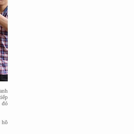
 anh
tiếp
n đó
g hô