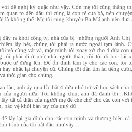
ệt với đề nghị kỳ quặc như vậy. Còn mẹ tôi cũng thẳng t
m quan to đến đâu thì cũng là con rể của bà, nên chuyệ
gài là không thể. Mẹ tôi cũng khuyên Ba Má anh nên đưa
bị đẩy ra khỏi công ty, nhà cửa bị “những người Anh Ch
chiếm lấy hết, chúng tôi phải ra nước ngoài tạm lánh. 
tôi vô cùng vất vả, một mình tôi xoay xở cho 4 đứa con
g tôi phải đi ở nhờ nhà người thân, rồi tôi đi học lái
buộc tự đứng lên. Để ổn định tâm lý cho các con, tôi t
hay nhắc lại chuyện cũ. Chúng tôi dần tìm lại tiếng cười,
 và thời gian cho chúng.
o lâu, anh ấy qua Úc bắt 4 đứa nhỏ trở về học sách của t
h của người nữa. Tôi không chịu, anh đã đánh tôi…Kh
 lấy tất cả thân của người mẹ để che chở cho các con với 
, bảo vệ khỏi bàn tay của quỷ dữ
 để lấy lại gia đình cho các con mình và thương hiệu cà
ành trình của tôi bắt đầu như vậy…