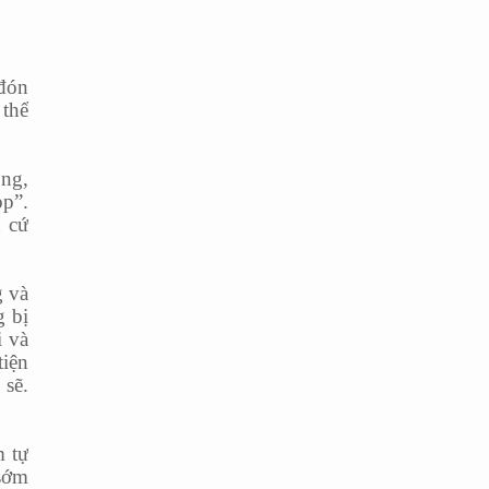
 đón
 thể
ông,
ọp”.
n cứ
g và
g bị
i và
tiện
 sẽ.
m tự
 sớm