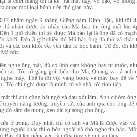
ại là chửi mắng tôi là kẻ “rất mất dạy, vô đạo, vô lươn
a được mọi loại bệnh trên thế gian này.
2017 nhằm ngày 9 tháng Giêng năm Đinh Dậu, khi tôi đ
e thì nhận được tin nhắn của Má báo tin ông mất lúc 
ến 1 giờ chiều thì tôi được Má báo lại là ông đã có mạch
hấn khởi. Đến 3 giờ chiều thì Má báo ông đã thở và chắc 
ôi và các con khỏi về, yên tâm lo học hành. Từ đó, tôi k
ừ Má nữa.
iên nghe ông mất, dù có linh cảm không hay từ trước, n
 bên tai. Tôi cố gắng gọi điện cho Má, Quang và cả anh 
nghe máy. Thế là tôi vội vàng book vé máy bay để về 
 Tôi chỉ nghĩ được là mình cứ về nhà, rồi tính tiếp…
 mất thì anh cũng bất ngờ và đau xót lắm. Anh cứ ôm ôn
 truyền năng lượng, truyền sức của anh qua cho ông để
ũng đổ sâm để mong kéo dài sự sống cho ông.
cửa ở trong. Duy nhất chỉ có anh và Má là được vào và
ững người khác thì ở bên ngoài và chờ nghe tin báo. Mộ
ú Bảy đã lên tiếng yêu cầu đưa ông về quê an táng.