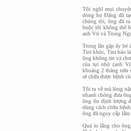
Tôi nghĩ mọi chuyện
dòng họ Đặng đã tạo
chúng tôi, ông đã ra
buộc tôi không thể bu
anh Vũ và Trung Ng
Trong lần gặp ấy bé ú
Tini khóc, Tini bảo l
ông không tin và chư
của tụi nhỏ (anh V
khoảng 2 tháng nữa s
sẽ chữa được bệnh củ
Tôi ra về mà lòng nặn
nhanh chóng đưa ông v
ông ổn định lượng đ
dùng cách chữa bệnh 
ông đã nguy cấp lắm 
Quá lo lắng cho ông,