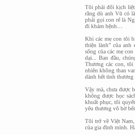
Tôi phải đổi kịch li
rằng dù anh Vũ có là
phải gọi con rể là N
đi khám bệnh…
Khi các mẹ con tôi 
thiện lành” của anh 
sống của các mẹ con 
dại... Ban đầu, chún
Thương các con, tôi 
nhiên không than van 
dành hết tình thương
Vậy mà, chưa được ba
không được học sác
khuất phục, tôi quyết
yêu thương vô bờ bến
Tôi trở về Việt Nam,
của gia đình mình. H