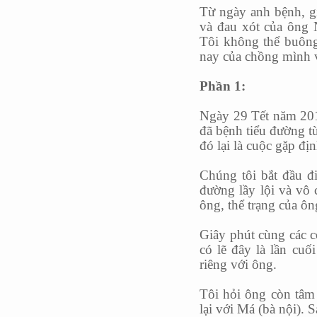
Từ ngày anh bệnh, gi
và đau xót của ông 
Tôi không thể buông 
nay của chồng mình 
Phần 1:
Ngày 29 Tết năm 201
đã bệnh tiểu đường từ
đó lại là cuộc gặp đị
Chúng tôi bắt đầu đ
đường lầy lội và vô
ông, thể trạng của ôn
Giây phút cùng các c
có lẽ đây là lần cuố
riêng với ông.
Tôi hỏi ông còn tâm n
lại với Má (bà nội). 