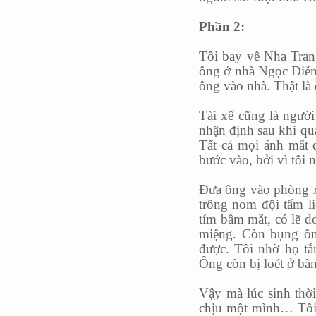
Phần 2:
Tôi bay về Nha Tran
ông ở nhà Ngọc Diễm.
ông vào nhà. Thật là 
Tài xế cũng là người
nhận định sau khi qu
Tất cả mọi ánh mắt 
bước vào, bởi vì tô
Đưa ông vào phòng x
trông nom đội tẩm l
tím bầm mắt, có lẽ d
miệng. Còn bụng ông
được. Tôi nhờ họ tắ
Ông còn bị loét ở bà
Vậy mà lúc sinh thời
chịu một mình… Tôi t