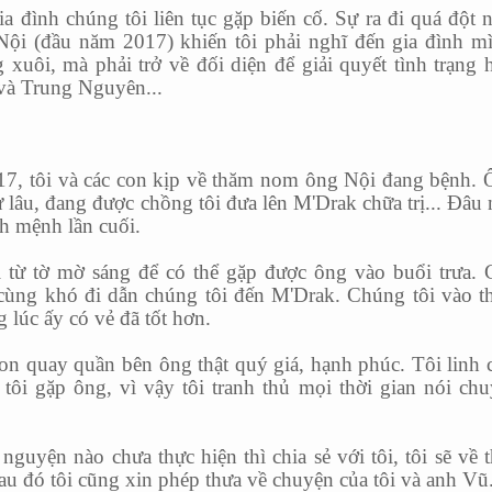
a đình chúng tôi liên tục gặp biến cố. Sự ra đi quá đột 
Nội (đầu năm 2017) khiến tôi phải nghĩ đến gia đình m
xuôi, mà phải trở về đối diện để giải quyết tình trạng 
và Trung Nguyên...
7, tôi và các con kịp về thăm nom ông Nội đang bệnh.
 lâu, đang được chồng tôi đưa lên M'Drak chữa trị... Đâu
nh mệnh lần cuối.
i từ tờ mờ sáng để có thể gặp được ông vào buổi trưa.
 cùng khó đi dẫn chúng tôi đến M'Drak. Chúng tôi vào 
g lúc ấy có vẻ đã tốt hơn.
on quay quần bên ông thật quý giá, hạnh phúc. Tôi linh
i tôi gặp ông, vì vậy tôi tranh thủ mọi thời gian nói ch
guyện nào chưa thực hiện thì chia sẻ với tôi, tôi sẽ về 
Sau đó tôi cũng xin phép thưa về chuyện của tôi và anh Vũ