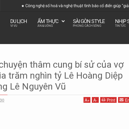
Công nghệ số hoá và nghệ thuật tình báo cổ điển giúp "giả
DU LỊCH
ẨM THỰC
SÀI GÒN STYLE
NHỊP 
VI VU
ĂN & UỐNG
PHONG CÁCH SỐNG
TIN TỨC
n
Tiêu điểm
chuyện thâm cung bí sử của vợ
bí sử của vợ chồng đại gia trăm nghìn tỷ Lê Hoàng Diệp Thảo và Đặng Lê
ia trăm nghìn tỷ Lê Hoàng Diệp
ng Lê Nguyên Vũ
:30
A
+
A
-
Print
Em