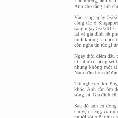
Thế nhưng, anh đáp l
Anh cho rằng anh chữ
Vào sáng ngày 5/2/
công tác ở Singapor
sáng ngày 5/2/2017. Đ
lại và gia đình rất p
hình không sao nên t
còn nghe tin tức gì t
Ngay thời điểm đầu t
tôi như có tiếng sét
nhưng không một ai 
Nam sớm hơn dự định.
Tôi nghe nói khi ông
khóc. Anh còn ôm để
sống lại. Gia đình c
Sau đó anh cứ đóng 
chuyện riêng, còn nh
người sốt ruột như ch